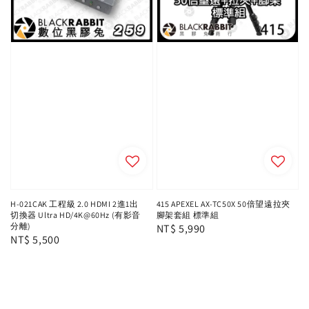
H-021CAK 工程級 2.0 HDMI 2進1出
415 APEXEL AX-TC50X 50倍望遠拉夾
切換器 Ultra HD/4K@60Hz (有影音
腳架套組 標準組
分離)
Regular
NT$ 5,990
Regular
NT$ 5,500
price
price