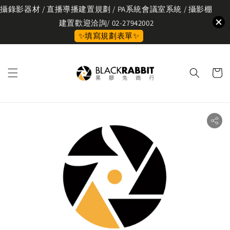
攝錄影器材 / 直播導播建置規劃 / PA系統會議室系統 / 攝影棚
建置歡迎洽詢/ 02-27942002
✨填寫規劃表單✨