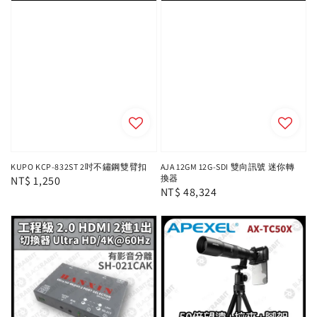
KUPO KCP-832ST 2吋不鏽鋼雙臂扣
AJA 12GM 12G-SDI 雙向訊號 迷你轉
換器
Regular
NT$ 1,250
Regular
NT$ 48,324
price
price