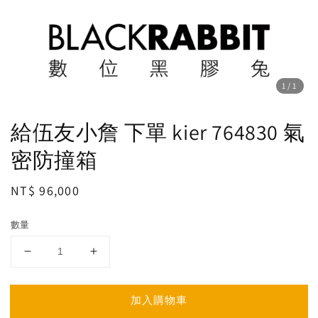
1
/1
給伍友小詹 下單 kier 764830 氣
密防撞箱
Regular
NT$ 96,000
price
數量
加入購物車