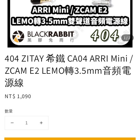
1
/2
404 ZITAY 希鐵 CA04 ARRI Mini /
ZCAM E2 LEMO轉3.5mm音頻電
源線
Regular
NT$ 1,090
price
數量