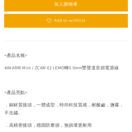
加入購物車
Add to wishlist
<產品名稱>
404 ARRI Mini / ZCAM E2 LEMO轉3.5mm雙聲道音頻電源線
<產品亮點>
．銅材質接頭，一體成型，時尚科技質感，耐酸鹼，鹽霧，
不生鏽。
．高精密接頭，穩固防磨損，無損壞更耐用