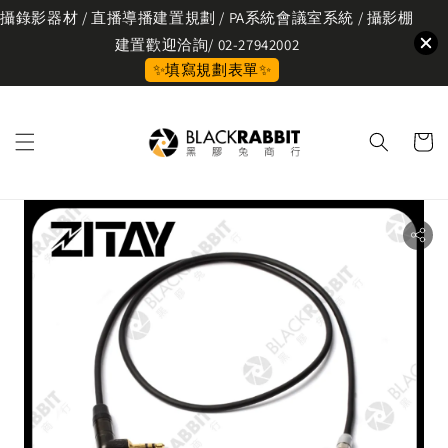
攝錄影器材 / 直播導播建置規劃 / PA系統會議室系統 / 攝影棚
建置歡迎洽詢/ 02-27942002
✨填寫規劃表單✨