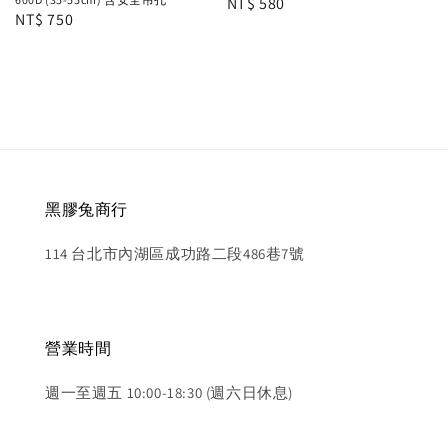
Regular
NT$ 580
Regular
NT$ 750
price
price
黑膠兔商行
114 台北市內湖區成功路二段486巷7號
營業時間
週一至週五 10:00-18:30 (週六日休息)