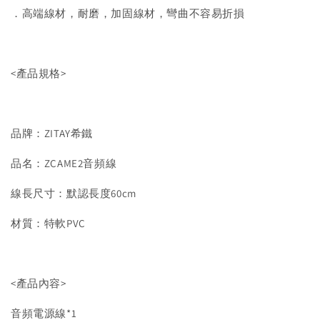
．高端線材，耐磨，加固線材，彎曲不容易折損
<產品規格>
品牌：ZITAY希鐵
品名：ZCAME2音頻線
線長尺寸：默認長度60cm
材質：特軟PVC
<產品內容>
音頻電源線*1