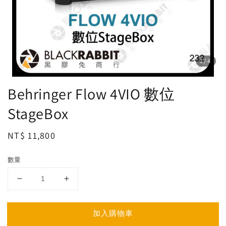
1
/4
Behringer Flow 4VIO 數位
StageBox
Regular
NT$ 11,800
price
數量
加入購物車