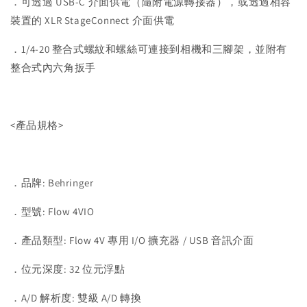
．可透過 USB-C 介面供電（隨附電源轉接器），或透過相容
裝置的 XLR StageConnect 介面供電
．1/4-20 整合式螺紋和螺絲可連接到相機和三腳架，並附有
整合式內六角扳手
<產品規格>
．品牌: Behringer
．型號: Flow 4VIO
．產品類型: Flow 4V 專用 I/O 擴充器 / USB 音訊介面
．位元深度: 32 位元浮點
．A/D 解析度: 雙級 A/D 轉換