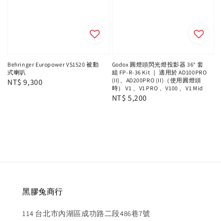
Behringer Europower VS1520 被動
Godox 圓燈頭閃光燈投影器 36° 套
式喇叭
組 FP-R-36 Kit ｜ 適用於 AD100PRO
(II)、AD200PRO (II)（使用圓燈頭
Regular
NT$ 9,300
時） V1 、V1 PRO 、V100 、V1 Mid
price
Regular
NT$ 5,200
price
黑膠兔商行
114 台北市內湖區成功路二段486巷7號