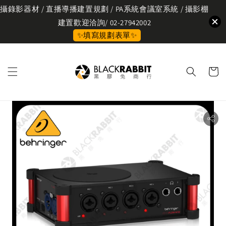
攝錄影器材 / 直播導播建置規劃 / PA系統會議室系統 / 攝影棚
建置歡迎洽詢/ 02-27942002
✨填寫規劃表單✨