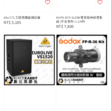
dbx CT2 工程用纜線測試儀
KUPO KCP-613DB 雙管延伸斜臂套
組 (不含管件) 1-1/4吋
Regular
NT$ 3,105
Regular
NT$ 7,800
price
price