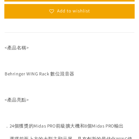
Add to wishlist
<產品名稱>
Behringer WING Rack 數位混音器
<產品亮點>
．24個獲獎的Midas PRO前級擴大機和8個Midas PRO輸出
．選擇前面上方的大型主顯示屏，具有創新的最佳化WING使