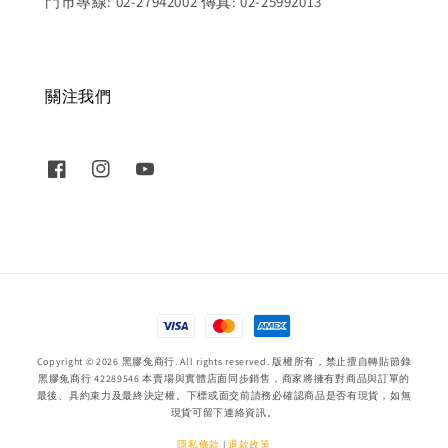
門市專線: 02-27942002 傳真: 02-25992013
關注我們
Copyright © 2026 黑膠兔商行. All rights reserved. 版權所有，禁止擅自轉貼節錄
黑膠兔商行 42289546 本賣場與實體店面同步銷售，商家將擁有對商品與訂單的
最後、具約束力及最終決定權。下標或面交前請務必確認商品是否有現貨，如無
現貨可留下連絡資訊。
隱私條款
|
退款政策