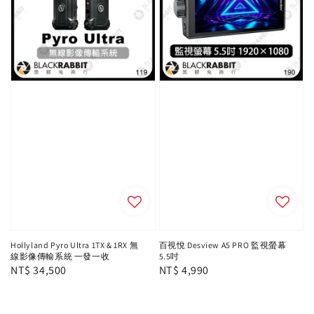
Hollyland Pyro Ultra 1TX & 1RX 無
百視悅 Desview A5 PRO 監視螢幕
線影像傳輸系統 一發一收
5.5吋
Regular
NT$ 34,500
Regular
NT$ 4,990
price
price