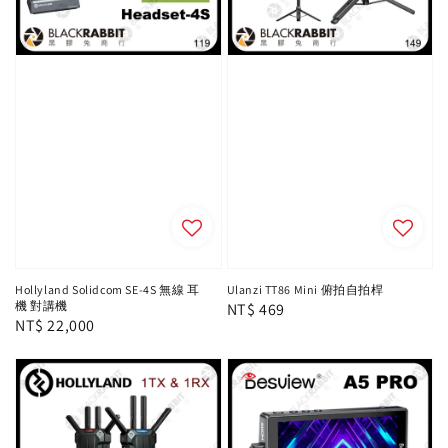
Hollyland Solidcom SE-4S 無線 耳
Ulanzi TT86 Mini 俯拍自拍桿
機 對講機
Regular
NT$ 469
Regular
NT$ 22,000
price
price