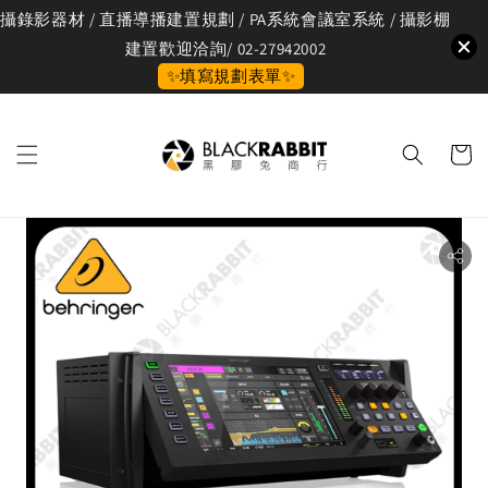
攝錄影器材 / 直播導播建置規劃 / PA系統會議室系統 / 攝影棚
建置歡迎洽詢/ 02-27942002
✨填寫規劃表單✨