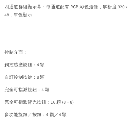
四通道群組顯示幕：每通道配有 RGB 彩色燈條，解析度 320 x
48，單色顯示
控制介面：
觸控感應旋鈕：4 顆
自訂控制按鍵：8 顆
完全可指派旋鈕：4 顆
完全可指派背光按鈕：16 顆 (8 + 8)
多功能旋鈕／按鈕：4 顆／4 顆