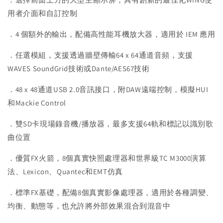
用者介面和自訂控制
．4 個額外的輸出，配備高性能耳機放大器，適用於 IEM 應用
．任選模組，支援透過牆壁傳輸64 x 64通道音頻，支援
WAVES SoundGrid技術或Dante/AES67技術
．48 x 48通道USB 2.0音訊接口，附DAW遠端控制，模擬HUI
和Mackie Control
．雙SD卡現場錄音機/播放器，最多支援64軌和標記以識別歌
曲位置
．優質FX火箭，8個真實快照處理器和世界級TC M3000演算
法、Lexicon、Quantec和EMT仿真
．標準FX基礎，配備8個真實影像處理器，適用於各種調變、
均衡、動態等，也允許將外部效果混合到混音中