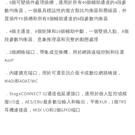
．5個可變插件處理插槽，適用於所有40個輔助通道的4段參
數均衡器，一個最具標誌性的復古類比均衡器和壓縮器，外
置插件FX插槽和所有8個輔助通道的4段參數均衡器
．4個主通道、8個矩陣和16個輔助中斷，一個雙插入點、8個
段參數均衡器、意象推理器和完整的動態處理
．2個網格端口，帶集成交換機，用於網路遠端控制和任選
AoIP
．內建擴充端口，用於可選音訊介面卡或數位網路橋接，
MADI和ADAT/WC
．StageCONNECT 32通道低延遲接口，適用於個人監控或模
擬I/O盒，AES/EBU最多數位輸入和輸出，平衡XLR，1個TRS
耳機連接器，MIDI I/O和2個GPIO端口