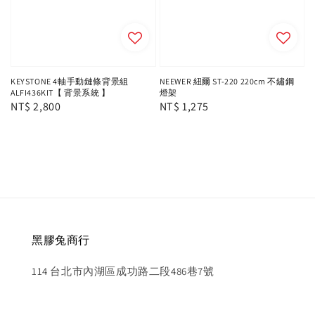
KEYSTONE 4軸手動鏈條背景組
NEEWER 紐爾 ST-220 220cm 不鏽鋼
ALFI436KIT【 背景系統 】
燈架
Regular
NT$ 2,800
Regular
NT$ 1,275
price
price
黑膠兔商行
114 台北市內湖區成功路二段486巷7號