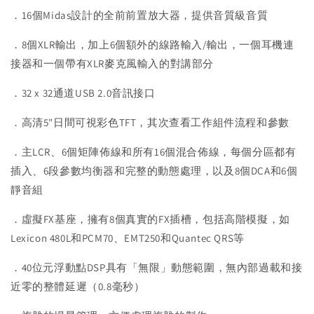
．16個Midas設計的全前前置放大器，提供音質級音質
．8個XLR輸出，加上6個額外的線路輸入/輸出，一個耳機連
接器和一個帶有XLR麥克風輸入的對講部分
．32 x 32通道USB 2.0音訊接口
．高清5"日間可視彩色TFT，其次查看工作組件流程和參數
．主LCR、6個矩陣佈線和所有16個混合佈線，每個分區都有
插入、6段參數均衡器和完整的動態處理，以及8個DCA和6個
靜音組
．虛擬FX基座，擁有8個真實的FX插槽，包括高階模擬，如
Lexicon 480L和PCM70、EMT250和Quantec QRS等
．40位元浮動點DSP具有「無限」動態範圍，無內部過載和接
近零的整體延遲（0.8毫秒）