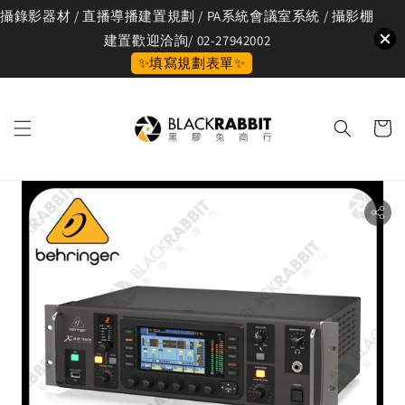
攝錄影器材 / 直播導播建置規劃 / PA系統會議室系統 / 攝影棚
建置歡迎洽詢/ 02-27942002
✨填寫規劃表單✨