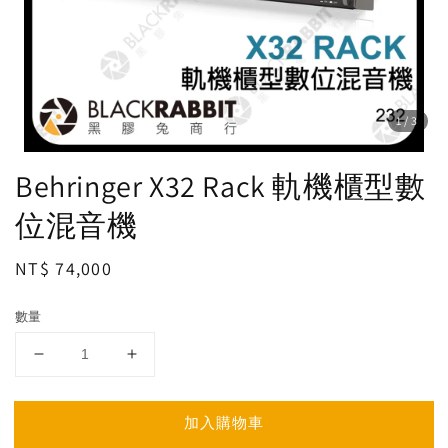
1
/3
Behringer X32 Rack 軌機櫃型數
位混音機
Regular
NT$ 74,000
price
數量
加入購物車