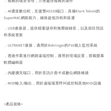
．複雜的場景管理，方便處理複雜的製作
．48通道數位蛇，支援雙AES50端口，具備Klark Teknik的
SuperMAC網路能力，確保超低功耗和延遲
．USB連接器，提供檔案儲存和無壓縮錄音，以及節目預設
和系統更新
．ULTRANET連接，適用於Behringer的P16個人監控系統
．透過作業進行網路遠端控制，適用於現場設置，搭載螢幕
軟體編輯器
．內建擴充端口，用於音訊介面卡或數位網路橋接
．MIDI輸入/輸出，用於遠端場景呼叫或控制其他MIDI設備
<產品規格>