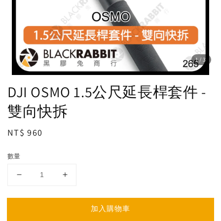
1
/3
DJI OSMO 1.5公尺延長桿套件 -
雙向快拆
Regular
NT$ 960
price
數量
加入購物車