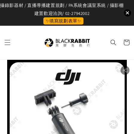
攝錄影器材 / 直播導播建置規劃 / PA系統會議室系統 / 攝影棚
建置歡迎洽詢/ 02-27942002
✨填寫規劃表單✨