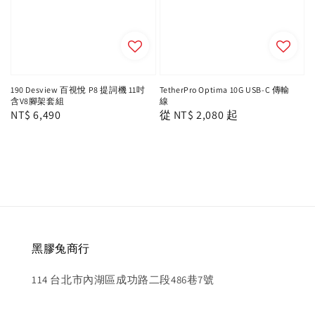
190 Desview 百視悅 P8 提詞機 11吋
TetherPro Optima 10G USB-C 傳輸
含V8腳架套組
線
Regular
NT$ 6,490
Regular
從
NT$ 2,080
起
price
price
黑膠兔商行
114 台北市內湖區成功路二段486巷7號