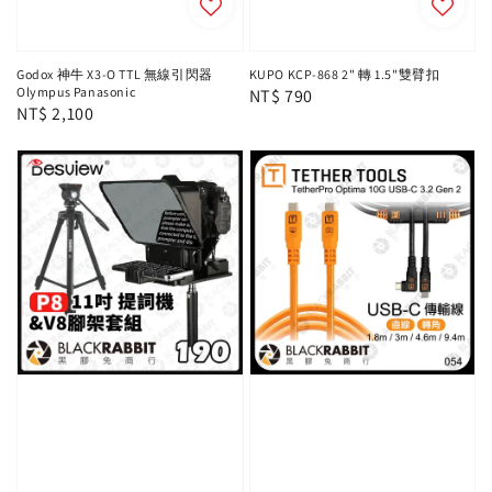
Godox 神牛 X3-O TTL 無線引閃器
KUPO KCP-868 2" 轉 1.5"雙臂扣
Olympus Panasonic
Regular
NT$ 790
Regular
NT$ 2,100
price
price