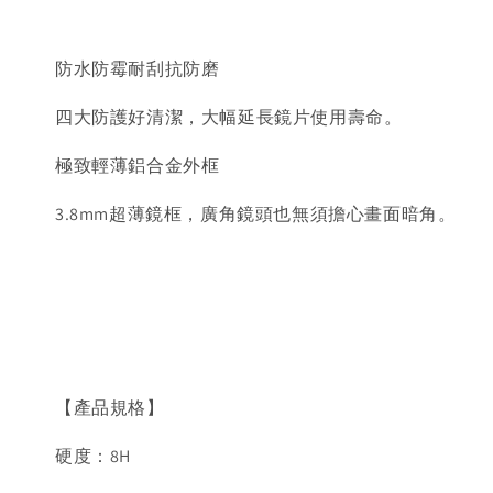
防水防霉耐刮抗防磨
四大防護好清潔，大幅延長鏡片使用壽命。
極致輕薄鋁合金外框
3.8mm超薄鏡框，廣角鏡頭也無須擔心畫面暗角。
【產品規格】
硬度：8H