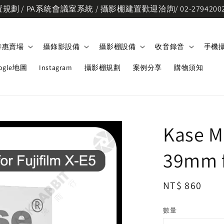
劃 / PA系統會議室系統 / 攝影棚建置歡迎洽詢/ 02-2794200
特惠賣場
攝錄影設備
攝影棚設備
收音錄音
手機
ogle地圖
Instagram
攝影棚規劃
案例分享
購物須知
Kase 
39mm f
Regular
NT$ 860
price
數量