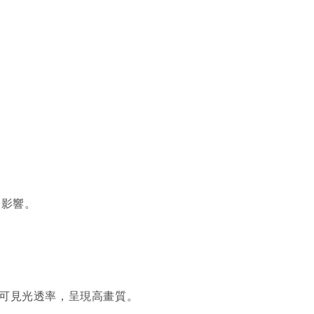
的影響。
%可見光透率，呈現高畫質。