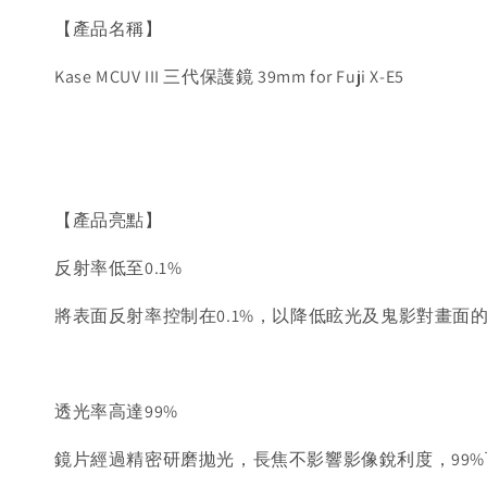
【產品名稱】
Kase MCUV III 三代保護鏡 39mm for Fuji X-E5
【產品亮點】
反射率低至0.1%
將表面反射率控制在0.1%，以降低眩光及鬼影對畫面
透光率高達99%
鏡片經過精密研磨拋光，長焦不影響影像銳利度，99