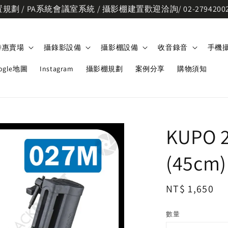
劃 / PA系統會議室系統 / 攝影棚建置歡迎洽詢/ 02-2794200
特惠賣場
攝錄影設備
攝影棚設備
收音錄音
手機
ogle地圖
Instagram
攝影棚規劃
案例分享
購物須知
KUPO
(45cm)
Regular
NT$ 1,650
price
數量