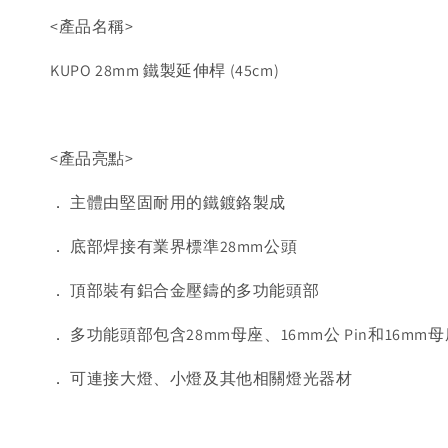
<產品名稱>
KUPO 28mm 鐵製延伸桿 (45cm)
<產品亮點>
． 主體由堅固耐用的鐵鍍鉻製成
． 底部焊接有業界標準28mm公頭
． 頂部裝有鋁合金壓鑄的多功能頭部
． 多功能頭部包含28mm母座、16mm公 Pin和16mm
． 可連接大燈、小燈及其他相關燈光器材