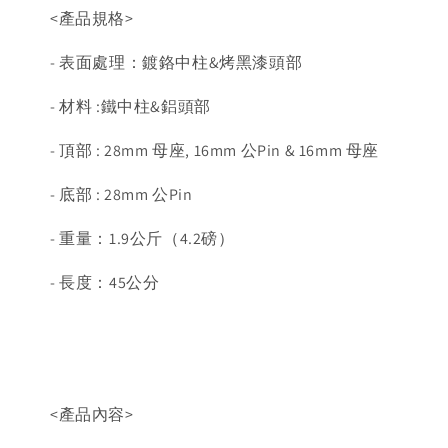
<產品規格>
- 表面處理：鍍鉻中柱&烤黑漆頭部
- 材料 :鐵中柱&鋁頭部
- 頂部 : 28mm 母座, 16mm 公Pin & 16mm 母座
- 底部 : 28mm 公Pin
- 重量：1.9公斤（4.2磅）
- 長度：45公分
<產品內容>