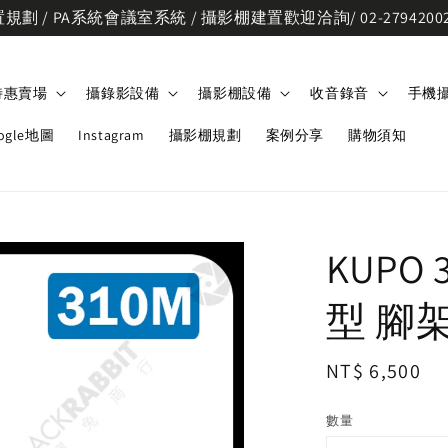
劃 / PA系統會議室系統 / 攝影棚建置歡迎洽詢/ 02-2794200
特惠賣場
攝錄影設備
攝影棚設備
收音錄音
手機
ogle地圖
Instagram
攝影棚規劃
案例分享
購物須知
KUPO
型 腳
Regular
NT$ 6,500
price
數量