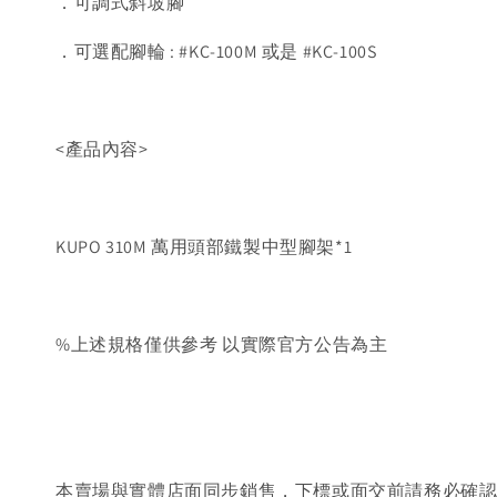
．可調式斜坡腳
．可選配腳輪 : #KC-100M 或是 #KC-100S
<產品內容>
KUPO 310M 萬用頭部鐵製中型腳架*1
%上述規格僅供參考 以實際官方公告為主
本賣場與實體店面同步銷售，下標或面交前請務必確