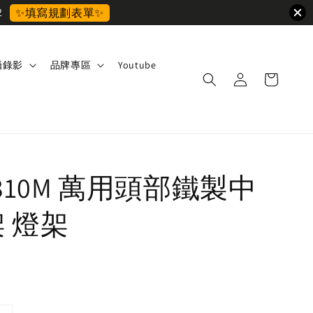
2
✨填寫規劃表單✨
攝錄影
品牌專區
Youtube
 310M 萬用頭部鐵製中
架 燈架