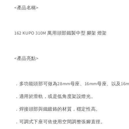
<產品名稱>
162 KUPO 310M 萬用頭部鐵製中型 腳架 燈架
<產品亮點>
．多功能頭部可做為28mm母座、16mm母座、以及16
．適用於滑軌，或是低角度架設燈光。
．焊接頭部與鐵鍍鉻的材質，穩定性高。
．可調式下座可依使用空間調整張腳直徑。