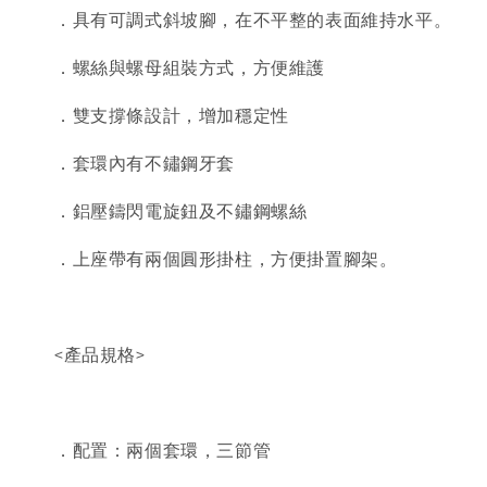
．具有可調式斜坡腳，在不平整的表面維持水平。
．螺絲與螺母組裝方式，方便維護
．雙支撐條設計，增加穩定性
．套環內有不鏽鋼牙套
．鋁壓鑄閃電旋鈕及不鏽鋼螺絲
．上座帶有兩個圓形掛柱，方便掛置腳架。
<產品規格>
．配置：兩個套環，三節管