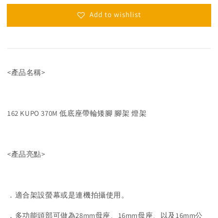
Add to wishlist
<產品名稱>
162 KUPO 370M 低底座帶輪矮腳 腳架 燈架
<產品亮點>
．適合架設螢幕或是連機拍攝使用。
．多功能頭部可做為28mm母座、16mm母座、以及16mm公