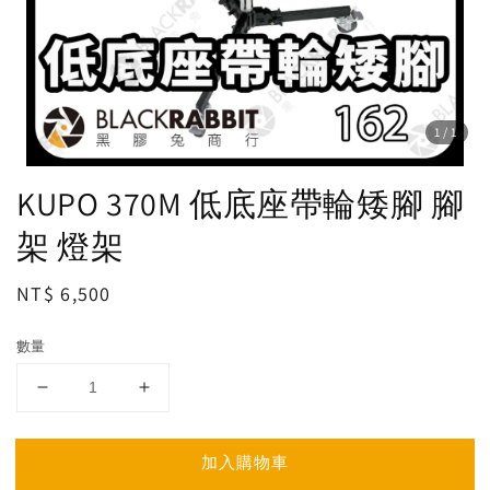
1
/1
KUPO 370M 低底座帶輪矮腳 腳
架 燈架
Regular
NT$ 6,500
price
數量
加入購物車