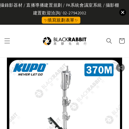
攝錄影器材 / 直播導播建置規劃 / PA系統會議室系統 / 攝影棚
建置歡迎洽詢/ 02-27942002
✨填寫規劃表單✨