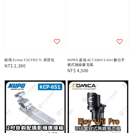
銳瑪 Eirmai F2S PRO 7L 肩背包
MIPRO 嘉強 ACT-580H 5 GHz 數位手
握式無線麥克風
Regular
NT$ 2,380
Regular
NT$ 4,500
price
price