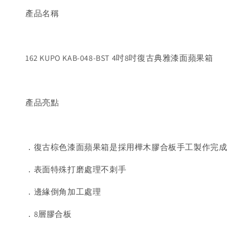
產品名稱
162 KUPO KAB-048-BST 4吋8吋復古典雅漆面蘋果箱
產品亮點
．復古棕色漆面蘋果箱是採用樺木膠合板手工製作完
．表面特殊打磨處理不刺手
．邊緣倒角加工處理
．8層膠合板