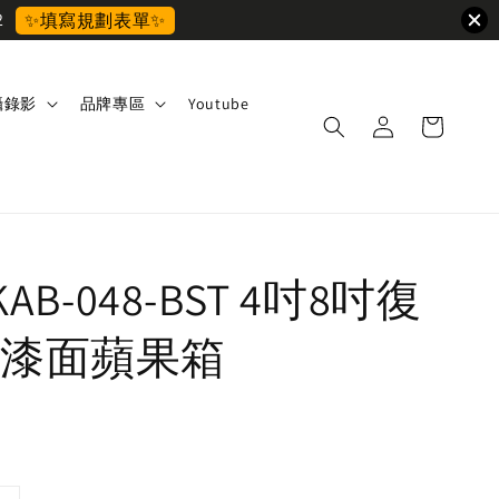
2
✨填寫規劃表單✨
攝錄影
品牌專區
Youtube
KAB-048-BST 4吋8吋復
漆面蘋果箱