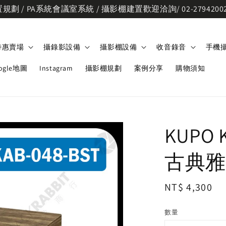
劃 / PA系統會議室系統 / 攝影棚建置歡迎洽詢/ 02-2794200
特惠賣場
攝錄影設備
攝影棚設備
收音錄音
手機
ogle地圖
Instagram
攝影棚規劃
案例分享
購物須知
KUPO 
古典雅
Regular
NT$ 4,300
price
數量