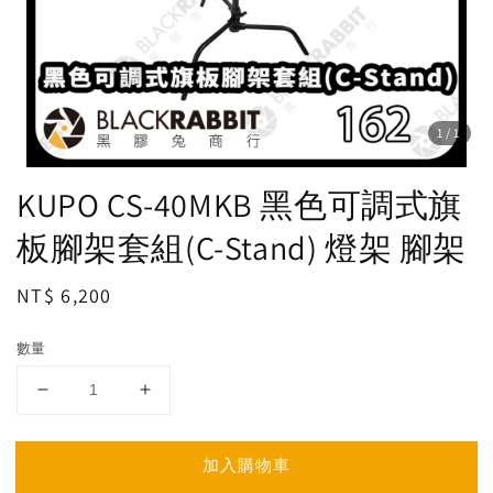
1
/1
KUPO CS-40MKB 黑色可調式旗
板腳架套組(C-Stand) 燈架 腳架
Regular
NT$ 6,200
price
數量
加入購物車