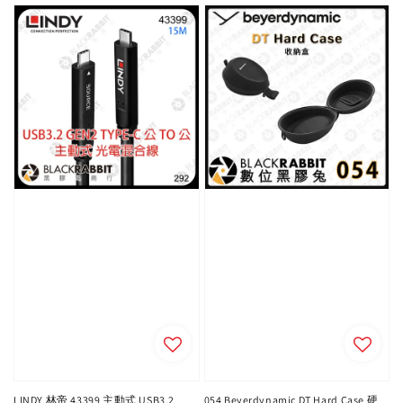
LINDY 林帝 43399 主動式 USB3.2
054 Beyerdynamic DT Hard Case 硬