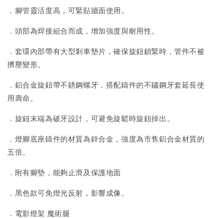
．腳管靈活度高，可緊貼牆面使用。
．頭部為焊接組合而成，增加強度與耐用性。
．套環內部帶有大型剎車墊片，確保旋鈕鎖緊時，管件不被
擠壓變形。
．鋁合金旋鈕帶不銹鋼螺牙，搭配鑄件的不鏽鋼牙套延長使
用壽命。
．旋鈕末端為破牙設計，可避免旋鬆時旋鈕掉出。
．燈腳底座鑄件的材質為鋅合金，強度為市售鋁合金材質的
五倍。
．附有腳墊，能夠止滑及保護地面
．黑色款可免燈光反射，影響成像。
．電影燈架 魔術腿