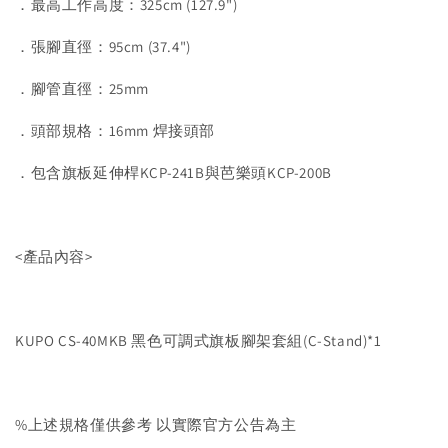
．最高工作高度：325cm (127.9")
．張腳直徑：95cm (37.4")
．腳管直徑：25mm
．頭部規格：16mm 焊接頭部
．包含旗板延伸桿KCP-241B與芭樂頭KCP-200B
<產品內容>
KUPO CS-40MKB 黑色可調式旗板腳架套組(C-Stand)*1
%上述規格僅供參考 以實際官方公告為主