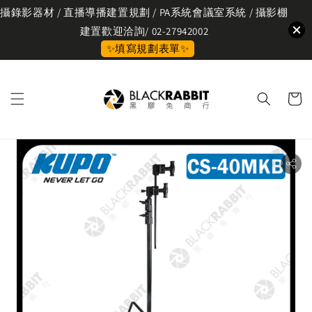
攝錄影器材 / 直播導播建置規劃 / PA系統會議室系統 / 攝影棚
建置歡迎洽詢/ 02-27942002
✨填寫規劃表單✨