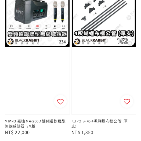
MIPRO 嘉強 MA-200D 雙頻道旗艦型
KUPO BF45 4呎蝴蝶布框公管 (單
無線喊話器 ISM版
支)
Regular
NT$ 22,000
Regular
NT$ 1,350
price
price