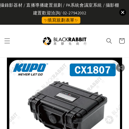
攝錄影器材 / 直播導播建置規劃 / PA系統會議室系統 / 攝影棚
建置歡迎洽詢/ 02-27942002
✨填寫規劃表單✨