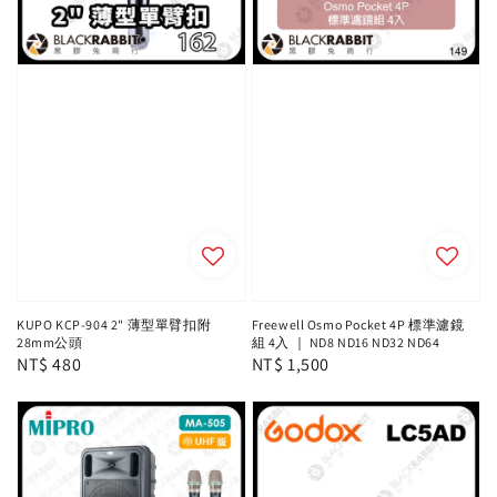
KUPO KCP-904 2" 薄型單臂扣附
Freewell Osmo Pocket 4P 標準濾鏡
28mm公頭
組 4入 ｜ ND8 ND16 ND32 ND64
Regular
NT$ 480
Regular
NT$ 1,500
price
price