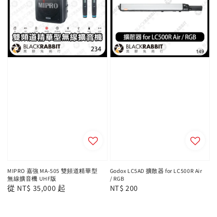
MIPRO 嘉強 MA-505 雙頻道精華型
Godox LC5AD 擴散器 for LC500R Air
無線擴音機 UHF版
/ RGB
Regular
從
NT$ 35,000
起
Regular
NT$ 200
price
price