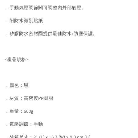
．手動氣壓調節閥可調整內外部氣壓。
．附防水識別貼紙
．矽膠防水密封圈提供最佳防水/防塵保護。
<產品規格>
．顏色：黑
．材質：高密度PP樹脂
．重量：600g
．氣壓調節：手動
．外箱尺寸：21 (L) x 16.7 (W) x 9.0 cm (H)