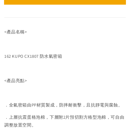
<產品名稱>
162 KUPO CX1807 防水氣密箱
<產品亮點>
．全氣密箱由PP材質製成，防摔耐衝擊，且抗靜電與腐蝕。
．上層抗震蛋格泡棉，下層附2片預切割方格型泡棉，可自由
調整放置空間。