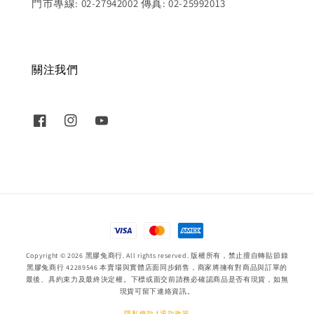
門市專線: 02-27942002 傳真: 02-25992013
關注我們
Copyright © 2026 黑膠兔商行. All rights reserved. 版權所有，禁止擅自轉貼節錄
黑膠兔商行 42289546 本賣場與實體店面同步銷售，商家將擁有對商品與訂單的
最後、具約束力及最終決定權。下標或面交前請務必確認商品是否有現貨，如無
現貨可留下連絡資訊。
隱私條款
|
退款政策