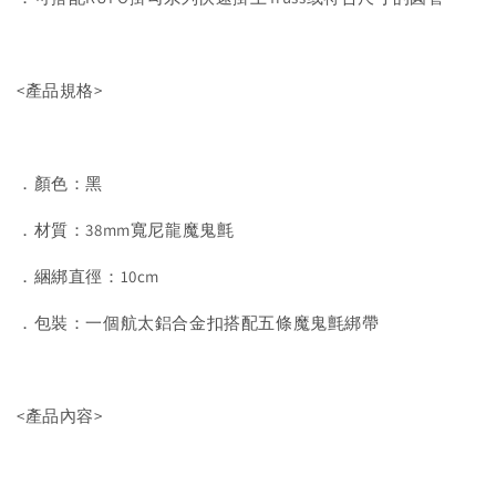
<產品規格>
．顏色：黑
．材質：38mm寬尼龍魔鬼氈
．綑綁直徑：10cm
．包裝：一個航太鋁合金扣搭配五條魔鬼氈綁帶
<產品內容>