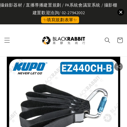
攝錄影器材 / 直播導播建置規劃 / PA系統會議室系統 / 攝影棚
建置歡迎洽詢/ 02-27942002
✨填寫規劃表單✨