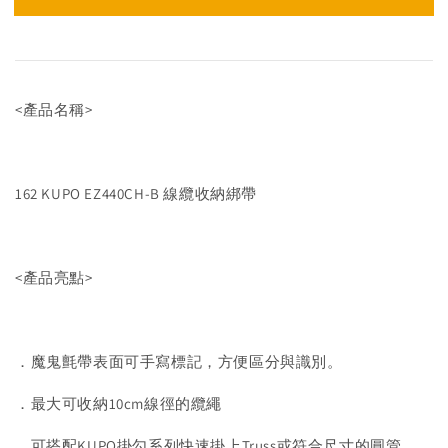
<產品名稱>
162 KUPO EZ440CH-B 線纜收納綁帶
<產品亮點>
．魔鬼氈帶表面可手寫標記，方便區分與識別。
．最大可收納10cm線徑的纜繩
．可搭配KUPO掛勾系列快速掛上Truss或符合尺寸的圓管