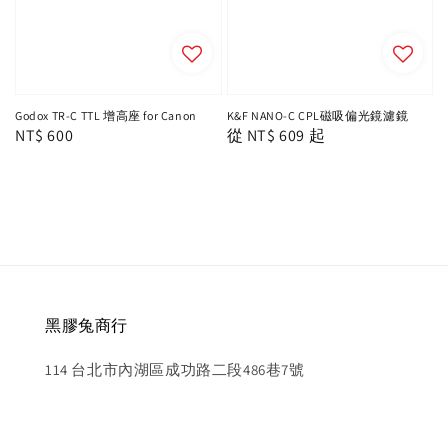
Godox TR-C TTL 增高座 for Canon
K&F NANO-C CPL磁吸偏光鏡濾鏡
Regular
NT$ 600
Regular
從
NT$ 609
起
price
price
黑膠兔商行
114 台北市內湖區成功路二段486巷7號