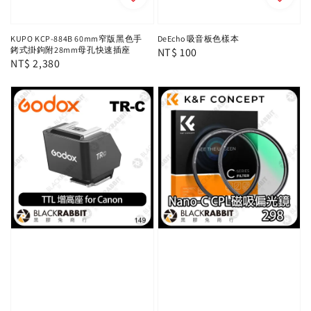
KUPO KCP-884B 60mm窄版黑色手
DeEcho 吸音板色樣本
銬式掛鉤附28mm母孔快速插座
Regular
NT$ 100
Regular
NT$ 2,380
price
price