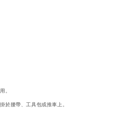
使用。
懸掛於腰帶、工具包或推車上。