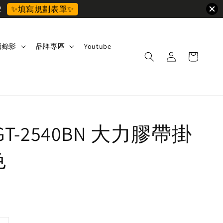
2
✨填寫規劃表單✨
攝錄影
品牌專區
Youtube
 GT-2540BN 大力膠帶掛
色