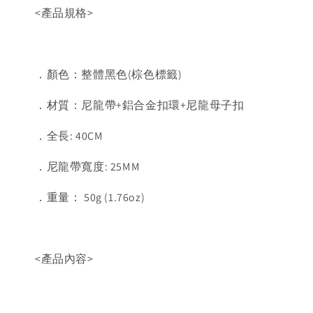
<產品規格>
．顏色：整體黑色(棕色標籤)
．材質：尼龍帶+鋁合金扣環+尼龍母子扣
．全長: 40CM
．尼龍帶寬度: 25MM
．重量： 50g (1.76oz)
<產品內容>