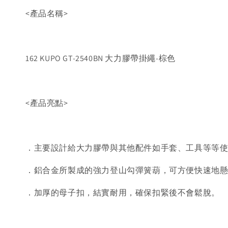
<產品名稱>
162 KUPO GT-2540BN 大力膠帶掛繩-棕色
<產品亮點>
．主要設計給大力膠帶與其他配件如手套、工具等等
．鋁合金所製成的強力登山勾彈簧葫，可方便快速地
．加厚的母子扣，結實耐用，確保扣緊後不會鬆脫。