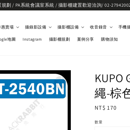
劃 / PA系統會議室系統 / 攝影棚建置歡迎洽詢/ 02-2794200
特惠賣場
攝錄影設備
攝影棚設備
收音錄音
手機
ogle地圖
Instagram
攝影棚規劃
案例分享
購物須知
KUPO
繩-棕
Regular
NT$ 170
price
數量