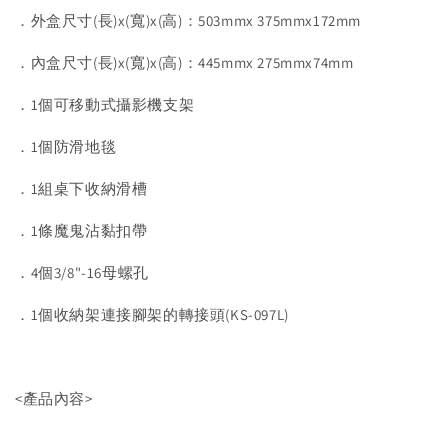
．外盒尺寸(長)x(寬)x(高)：503mmx 375mmx172mm
．內盒尺寸(長)x(寬)x(高)：445mmx 275mmx74mm
．1個可移動式攝影機支架
．1個防滑地毯
．1組桌下收納滑槽
．1條魔鬼沾黏扣帶
．4個3/8"-16母螺孔
．1個收納架連接腳架的轉接頭(KS-097L)
<產品內容>