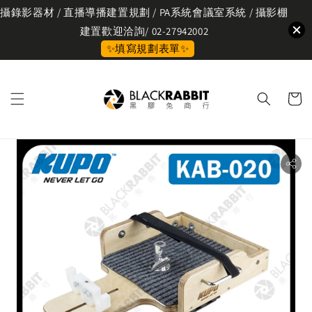
攝錄影器材 / 直播導播建置規劃 / PA系統會議室系統 / 攝影棚
建置歡迎洽詢/ 02-27942002
✨填寫規劃表單✨