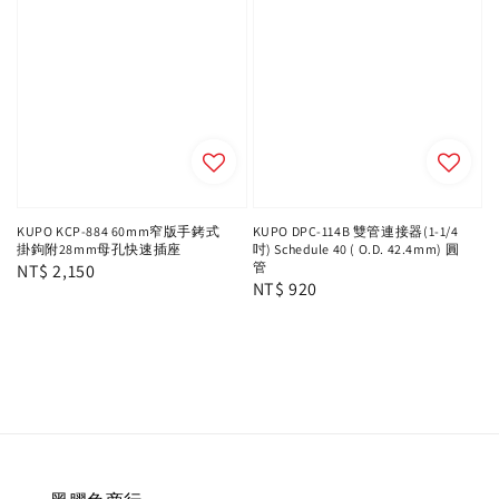
KUPO KCP-884 60mm窄版手銬式
KUPO DPC-114B 雙管連接器(1-1/4
掛鉤附28mm母孔快速插座
吋) Schedule 40 ( O.D. 42.4mm) 圓
管
Regular
NT$ 2,150
Regular
NT$ 920
price
price