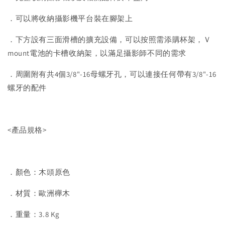
．可以將收納攝影機平台裝在腳架上
．下方設有三面滑槽的擴充設備，可以按照需添購杯架，Ｖ
mount電池的卡槽收納架，以滿足攝影師不同的需求
．周圍附有共4個3/8"-16母螺牙孔，可以連接任何帶有3/8"-16
螺牙的配件
<產品規格>
．顏色：木頭原色
．材質：歐洲櫸木
．重量：3.8 Kg