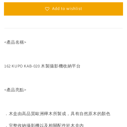
Add to wishlist
<產品名稱>
162 KUPO KAB-020 木製攝影機收納平台
<產品亮點>
．木盒由高品質歐洲櫸木所製成，具有自然原木的顏色
．完整收納攝影機以及相關配件於木盒內