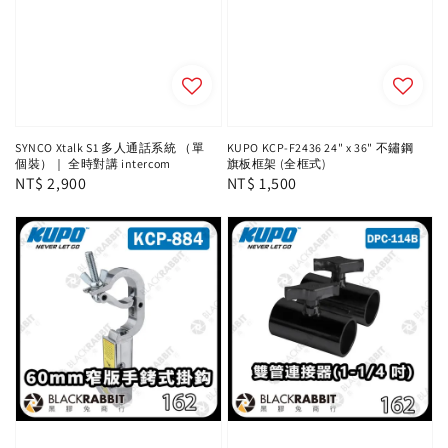
SYNCO Xtalk S1 多人通話系統 （單
KUPO KCP-F2436 24" x 36" 不鏽鋼
個裝）｜ 全時對講 intercom
旗板框架 (全框式)
Regular
NT$ 2,900
Regular
NT$ 1,500
price
price