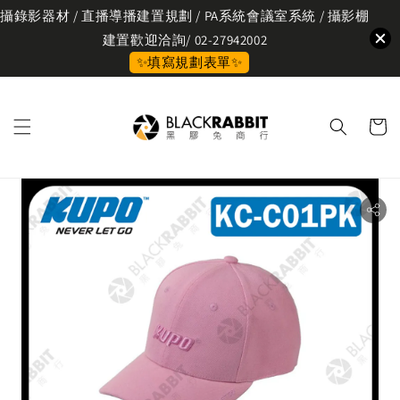
攝錄影器材 / 直播導播建置規劃 / PA系統會議室系統 / 攝影棚
建置歡迎洽詢/ 02-27942002
✨填寫規劃表單✨