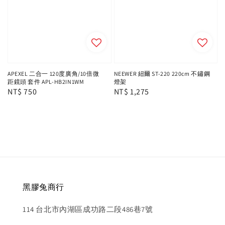
APEXEL 二合一 120度廣角/10倍微
NEEWER 紐爾 ST-220 220cm 不鏽鋼
距鏡頭 套件 APL-HB2IN1WM
燈架
Regular
NT$ 750
Regular
NT$ 1,275
price
price
黑膠兔商行
114 台北市內湖區成功路二段486巷7號