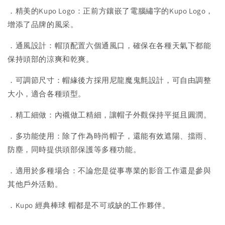
．精美的Kupo Logo：正前方鑲嵌了電腦繡字的Kupo Logo，
增添了品牌的風采。
．通風設計：帽頂配置六個通風口，確保在各種天氣下都能
保持頭部的涼爽和乾爽。
．可調節尺寸：帽緣後方採用尼龍魔鬼氈設計，可自由調整
大小，適合各種頭型。
．精工細做：內襯做工精細，讓帽子外觀保持平挺且圓潤。
．多功能使用：除了作為時尚帽子，還能有效遮陽、擋雨、
防塵，同時提供頭部保護等多種功能。
．適用於多種場合：不論您是從事專業的影音工作還是參與
其他戶外活動。
．Kupo 經典棒球 帽都是不可或缺的工作夥伴。