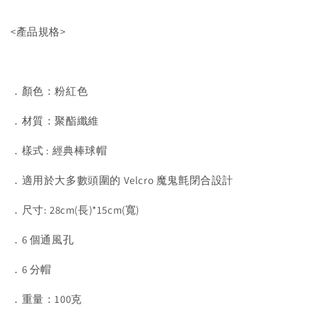
<產品規格>
．顏色：粉紅色
．材質：聚酯纖維
．樣式 : 經典棒球帽
．適用於大多數頭圍的 Velcro 魔鬼氈閉合設計
．尺寸: 28cm(長)*15cm(寬)
．6 個通風孔
．6 分帽
．重量：100克