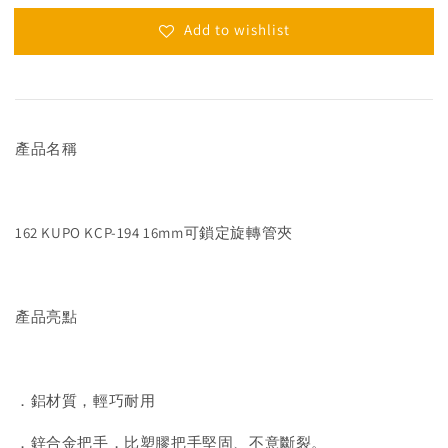
Add to wishlist
產品名稱
162 KUPO KCP-194 16mm可鎖定旋轉管夾
產品亮點
．鋁材質，輕巧耐用
．鋅合金把手，比塑膠把手堅固、不意斷裂。