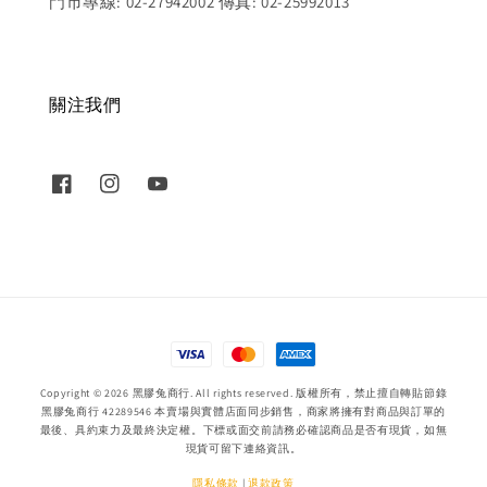
門市專線: 02-27942002 傳真: 02-25992013
關注我們
Copyright © 2026 黑膠兔商行. All rights reserved. 版權所有，禁止擅自轉貼節錄
黑膠兔商行 42289546 本賣場與實體店面同步銷售，商家將擁有對商品與訂單的
最後、具約束力及最終決定權。下標或面交前請務必確認商品是否有現貨，如無
現貨可留下連絡資訊。
隱私條款
|
退款政策