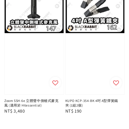
Zoom SSH-6e 立體聲中側槍式麥克
KUPO KCP-354-BK 4吋 A型彈簧鐵
風 (適用於 H6essential)
夾 (1組2個)
Regular
NT$ 3,480
Regular
NT$ 190
price
price