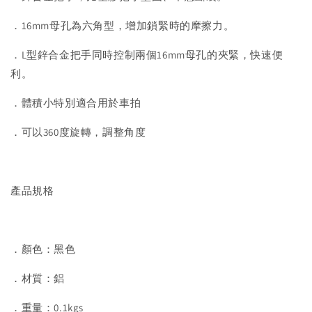
．16mm母孔為六角型，增加鎖緊時的摩擦力。
．L型鋅合金把手同時控制兩個16mm母孔的夾緊，快速便
利。
．體積小特別適合用於車拍
．可以360度旋轉，調整角度
產品規格
．顏色：黑色
．材質：鋁
．重量：0.1kgs