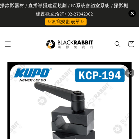
攝錄影器材 / 直播導播建置規劃 / PA系統會議室系統 / 攝影棚
建置歡迎洽詢/ 02-27942002
✨填寫規劃表單✨