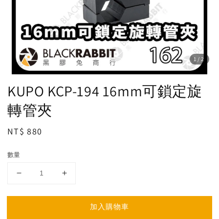
1
/2
KUPO KCP-194 16mm可鎖定旋
轉管夾
Regular
NT$ 880
price
數量
加入購物車