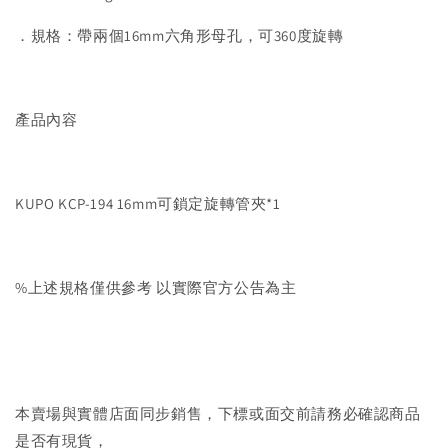
．規格：帶兩個16mm六角形母孔，可360度旋轉
產品內容
KUPO KCP-194 16mm可鎖定旋轉管夾*1
%上述規格僅供參考 以實際官方公告為主
本賣場與實體店面同步銷售，下標或面交前請務必確認商品
是否有現貨，