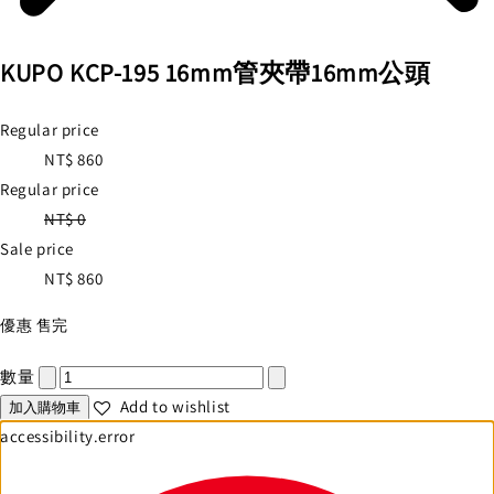
KUPO KCP-195 16mm管夾帶16mm公頭
Regular price
NT$ 860
Regular price
NT$ 0
Sale price
NT$ 860
優惠
售完
數量
Add to wishlist
加入購物車
accessibility.error