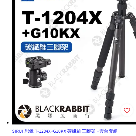
SIRUI 思銳 T-1204X+G10KX 碳纖維三腳架 +雲台套組