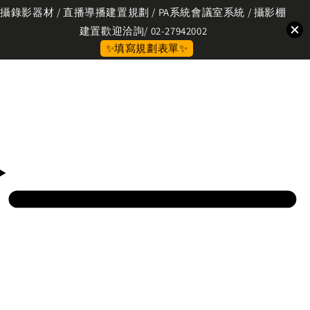
攝錄影器材 / 直播導播建置規劃 / PA系統會議室系統 / 攝影棚
建置歡迎洽詢/ 02-27942002
✨填寫規劃表單✨