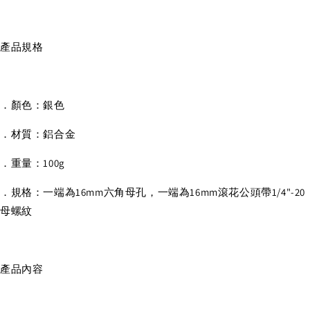
產品規格
．顏色：銀色
．材質：鋁合金
．重量：100g
．規格：一端為16mm六角母孔，一端為16mm滾花公頭帶1/4"-20
母螺紋
產品內容