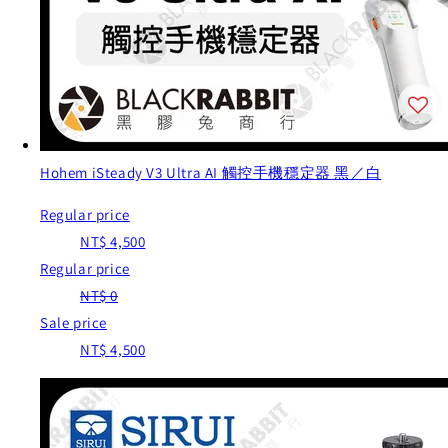
Hohem iSteady V3 Ultra AI 觸控手機穩定器 黑／白
Regular price
NT$ 4,500
Regular price
NT$ 0
Sale price
NT$ 4,500