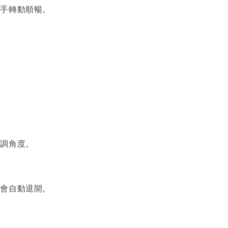
把手轉動順暢。
。
微調角度。
片會自動退開。