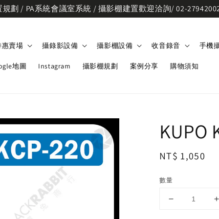
劃 / PA系統會議室系統 / 攝影棚建置歡迎洽詢/ 02-2794200
特惠賣場
攝錄影設備
攝影棚設備
收音錄音
手機
ogle地圖
Instagram
攝影棚規劃
案例分享
購物須知
KUPO 
Regular
NT$ 1,050
price
數量