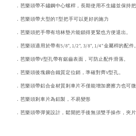
．芭樂頭帶不鏽鋼中心螺桿，長期使用不生鏽並保持
．芭樂頭帶大型的T型把手可以更好的施力
．芭樂頭把手帶有培林墊片能鎖得更緊也方便退出。
．芭樂頭適用於帶有5/8", 1/2", 3/8", 1/4"金屬桿的配件
．芭樂頭帶V型孔帶有鋸齒表面，可防止配件滑落。
．芭樂頭後塊鉚合鐵質定位銷，準確對齊V型孔。
．芭樂頭帶鋁合金材質剎車片不僅能增加磨擦力也可
．芭樂頭剎車片為鋁製，不易變形
．芭樂頭帶彈簧設計，鬆開把手後無須雙手操作，夾