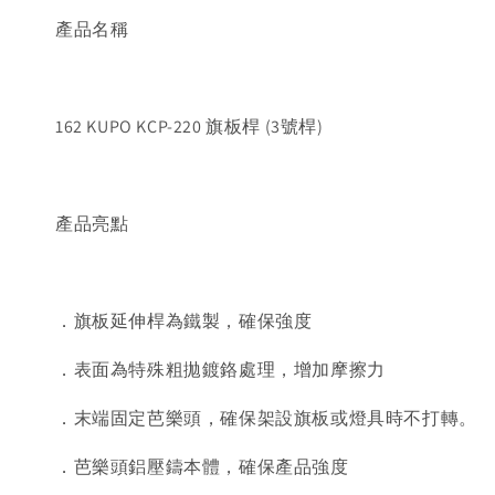
產品名稱
162 KUPO KCP-220 旗板桿 (3號桿)
產品亮點
．旗板延伸桿為鐵製，確保強度
．表面為特殊粗拋鍍鉻處理，增加摩擦力
．末端固定芭樂頭，確保架設旗板或燈具時不打轉。
．芭樂頭鋁壓鑄本體，確保產品強度