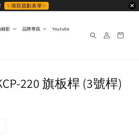
2
✨填寫規劃表單✨
攝錄影
品牌專區
Youtube
KCP-220 旗板桿 (3號桿)