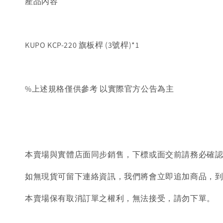
產品內容
KUPO KCP-220 旗板桿 (3號桿)*1
%上述規格僅供參考 以實際官方公告為主
本賣場與實體店面同步銷售，下標或面交前請務必確
如無現貨可留下連絡資訊，我們將會立即追加商品，
本賣場保有取消訂單之權利，無法接受，請勿下單。