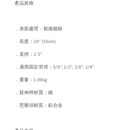
產品規格
．表面處理：粗拋鍍鉻
．長度：20" (50cm)
．直徑：2.5"
．適用固定管徑：5/8", 1/2", 3/8", 1/4"
．重量：1.09kg
．延伸桿材質：鐵
．芭樂頭材質：鋁合金