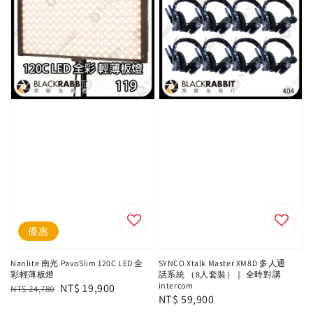
優惠
Nanlite 南光 PavoSlim 120C LED 全
SYNCO Xtalk Master XM8D 多人通
彩輕薄板燈
話系統 （8人套裝）｜ 全時對講
intercom
Regular
Sale
NT$ 19,900
NT$ 24,780
Regular
NT$ 59,900
price
price