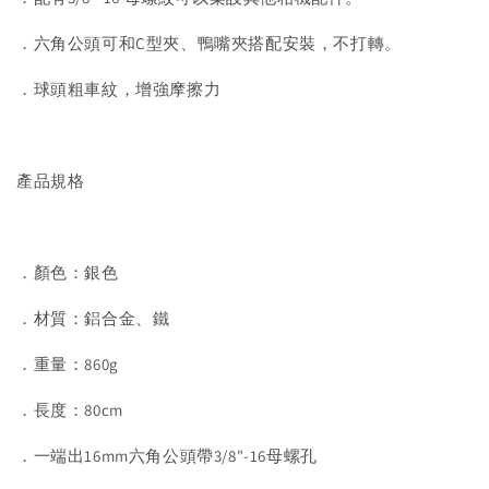
．六角公頭可和C型夾、鴨嘴夾搭配安裝，不打轉。
．球頭粗車紋，增強摩擦力
產品規格
．顏色：銀色
．材質：鋁合金、鐵
．重量：860g
．長度：80cm
．一端出16mm六角公頭帶3/8"-16母螺孔