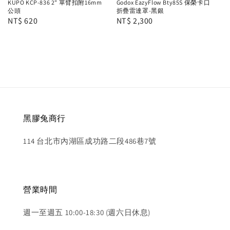
KUPO KCP-836 2" 單臂扣附16mm
Godox EazyFlow Bty85S 保榮卡口
公頭
折疊雷達罩-黑銀
Regular
NT$ 620
Regular
NT$ 2,300
price
price
黑膠兔商行
114 台北市內湖區成功路二段486巷7號
營業時間
週一至週五 10:00-18:30 (週六日休息)