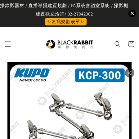
攝錄影器材 / 直播導播建置規劃 / PA系統會議室系統 / 攝影棚
建置歡迎洽詢/ 02-27942002
✨填寫規劃表單✨