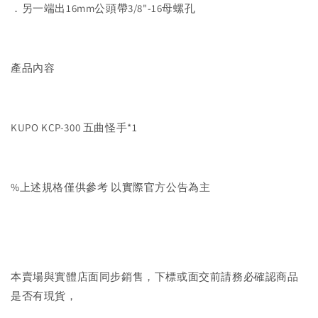
．另一端出16mm公頭帶3/8"-16母螺孔
產品內容
KUPO KCP-300 五曲怪手*1
%上述規格僅供參考 以實際官方公告為主
本賣場與實體店面同步銷售，下標或面交前請務必確認商品
是否有現貨，