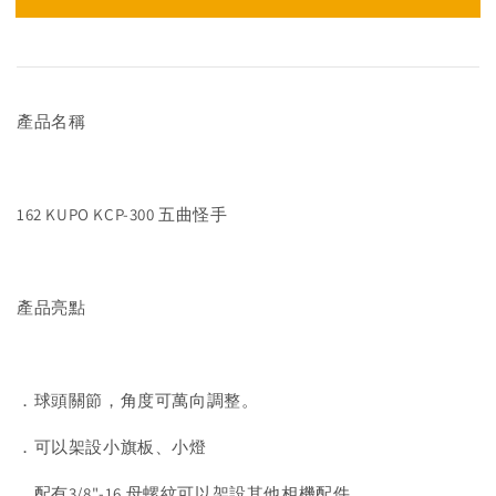
產品名稱
162 KUPO KCP-300 五曲怪手
產品亮點
．球頭關節，角度可萬向調整。
．可以架設小旗板、小燈
．配有3/8"-16 母螺紋可以架設其他相機配件。