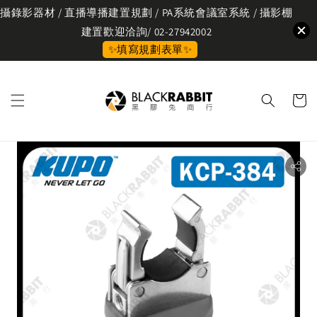
攝錄影器材 / 直播導播建置規劃 / PA系統會議室系統 / 攝影棚
建置歡迎洽詢/ 02-27942002
✨填寫規劃表單✨