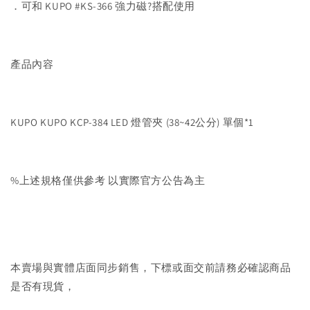
．可和 KUPO #KS-366 強力磁?搭配使用
產品內容
KUPO KUPO KCP-384 LED 燈管夾 (38~42公分) 單個*1
%上述規格僅供參考 以實際官方公告為主
本賣場與實體店面同步銷售，下標或面交前請務必確認商品
是否有現貨，