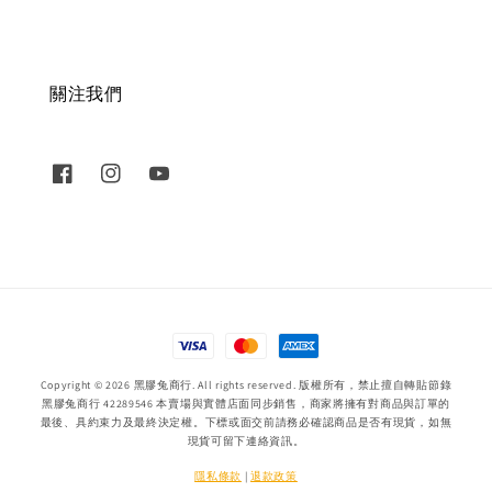
關注我們
Copyright © 2026 黑膠兔商行. All rights reserved. 版權所有，禁止擅自轉貼節錄
黑膠兔商行 42289546 本賣場與實體店面同步銷售，商家將擁有對商品與訂單的
最後、具約束力及最終決定權。下標或面交前請務必確認商品是否有現貨，如無
現貨可留下連絡資訊。
隱私條款
|
退款政策