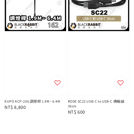
KUPO KCP-206 調燈桿 1.9M~ 6.4M
RODE SC22 USB-C to USB-C 傳輸線
30cm
Regular
NT$ 8,800
Regular
NT$ 600
price
price