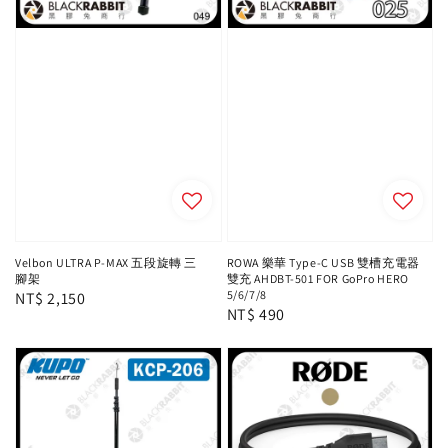
Velbon ULTRA P-MAX 五段旋轉 三
ROWA 樂華 Type-C USB 雙槽充電器
腳架
雙充 AHDBT-501 FOR GoPro HERO
5/6/7/8
Regular
NT$ 2,150
Regular
NT$ 490
price
price