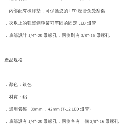
．內部配有橡膠墊，可保護您的 LED 燈管免受刮傷
．夾爪上的強韌鋼彈簧可牢固的固定 LED 燈管
．底部設計 1/4"-20 母螺孔，兩側則有 3/8"-16 母螺孔
產品規格
．顏色：銀色
．材質：鋁
．適用管徑 : 38mm ．42mm (T-12 LED 燈管)
．底部設有 1/4"-20 母螺孔，兩側各有一個 3/8"-16 母螺孔