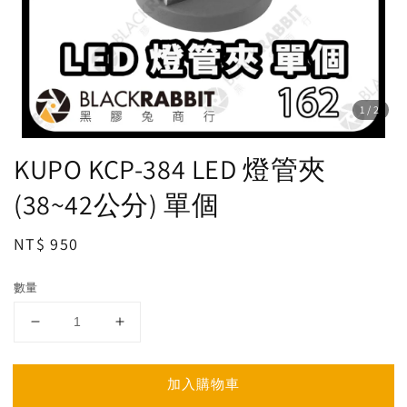
1
/2
KUPO KCP-384 LED 燈管夾
(38~42公分) 單個
Regular
NT$ 950
price
數量
加入購物車