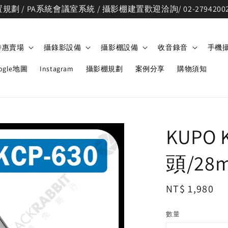
劃 / PA系統會議室系統 / 攝影棚建置歡迎洽詢/ 02-2794200
特惠賣場
攝錄影設備
攝影棚設備
收音錄音
手機
ogle地圖
Instagram
攝影棚規劃
案例分享
購物須知
KUPO 
頭/2
Regular
NT$ 1,980
price
數量