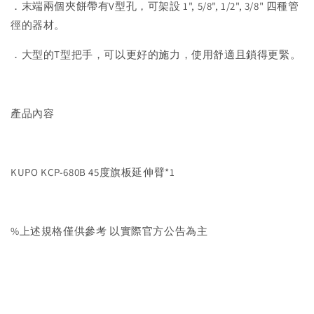
．末端兩個夾餅帶有V型孔，可架設 1", 5/8", 1/2", 3/8" 四種管
徑的器材。
．大型的T型把手，可以更好的施力，使用舒適且鎖得更緊。
產品內容
KUPO KCP-680B 45度旗板延伸臂*1
%上述規格僅供參考 以實際官方公告為主