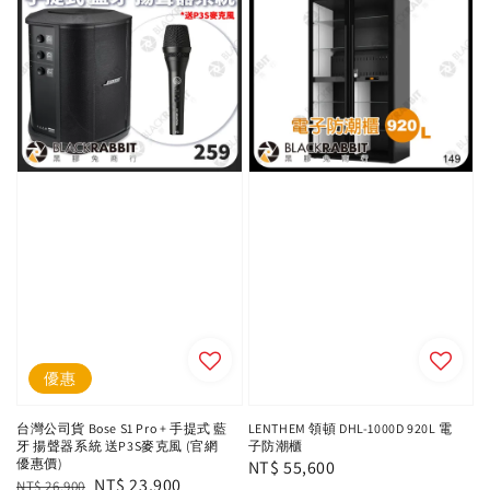
優惠
台灣公司貨 Bose S1 Pro + 手提式 藍
LENTHEM 領頓 DHL-1000D 920L 電
牙 揚聲器系統 送P3S麥克風 (官網
子防潮櫃
優惠價)
Regular
NT$ 55,600
Regular
Sale
NT$ 23,900
NT$ 26,900