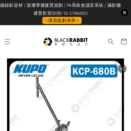
攝錄影器材 / 直播導播建置規劃 / PA系統會議室系統 / 攝影棚
建置歡迎洽詢/ 02-27942002
✨填寫規劃表單✨