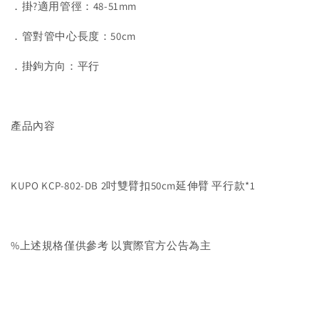
．掛?適用管徑：48-51mm
．管對管中心長度：50cm
．掛鉤方向：平行
產品內容
KUPO KCP-802-DB 2吋雙臂扣50cm延伸臂 平行款*1
%上述規格僅供參考 以實際官方公告為主