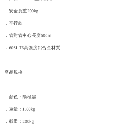
．安全負重200kg
．平行款
．管對管中心長度50cm
．6061-T6高強度鋁合金材質
產品規格
．顏色：陽極黑
．重量：1.60kg
．載重：200kg