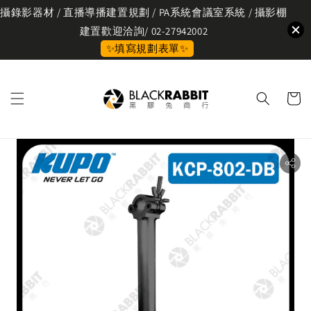
攝錄影器材 / 直播導播建置規劃 / PA系統會議室系統 / 攝影棚
建置歡迎洽詢/ 02-27942002
✨填寫規劃表單✨