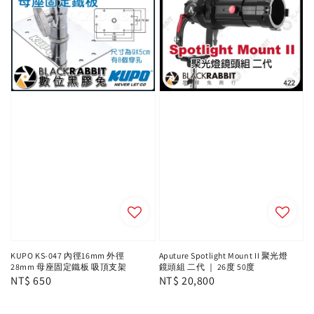
KUPO KS-047 內徑16mm 外徑
Aputure Spotlight Mount II 聚光燈
28mm 母座固定鐵板 吸頂支架
鏡頭組 二代 ｜ 26度 50度
Regular
NT$ 650
Regular
NT$ 20,800
price
price