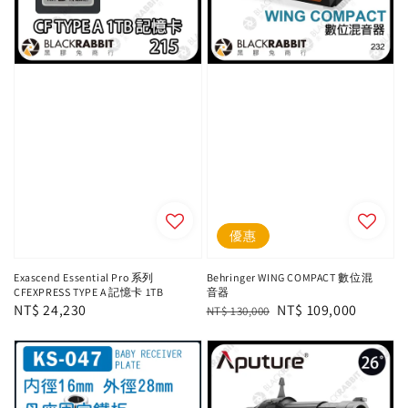
優惠
Exascend Essential Pro 系列
Behringer WING COMPACT 數位混
CFEXPRESS TYPE A 記憶卡 1TB
音器
Regular
NT$ 24,230
Regular
Sale
NT$ 109,000
NT$ 130,000
price
price
price