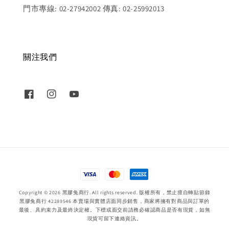
門市專線: 02-27942002 傳真: 02-25992013
關注我們
Copyright © 2026 黑膠兔商行. All rights reserved. 版權所有，禁止擅自轉貼節錄
黑膠兔商行 42289546 本賣場與實體店面同步銷售，商家將擁有對商品與訂單的
最後、具約束力及最終決定權。下標或面交前請務必確認商品是否有現貨，如無
現貨可留下連絡資訊。