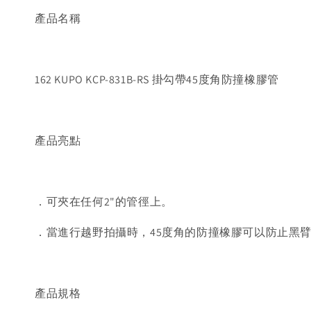
產品名稱
162 KUPO KCP-831B-RS 掛勾帶45度角防撞橡膠管
產品亮點
．可夾在任何2"的管徑上。
．當進行越野拍攝時，45度角的防撞橡膠可以防止黑
產品規格