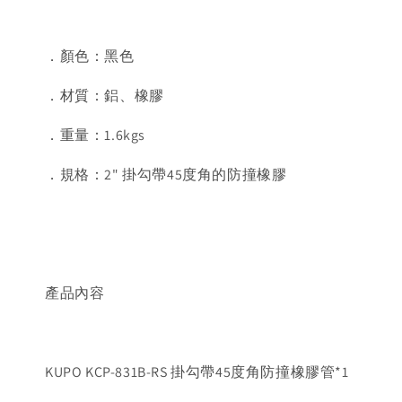
．顏色：黑色
．材質：鋁、橡膠
．重量：1.6kgs
．規格：2" 掛勾帶45度角的防撞橡膠
產品內容
KUPO KCP-831B-RS 掛勾帶45度角防撞橡膠管*1