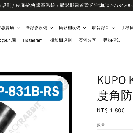
劃 / PA系統會議室系統 / 攝影棚建置歡迎洽詢/ 02-2794200
特惠賣場
攝錄影設備
攝影棚設備
收音錄音
手機
ogle地圖
Instagram
攝影棚規劃
案例分享
購物須知
KUPO 
度角防
Regular
NT$ 4,800
price
數量