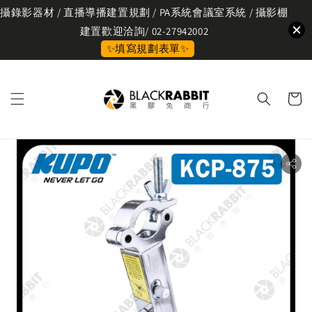
攝錄影器材 / 直播導播建置規劃 / PA系統會議室系統 / 攝影棚
建置歡迎洽詢/ 02-27942002
✨填寫規劃表單✨