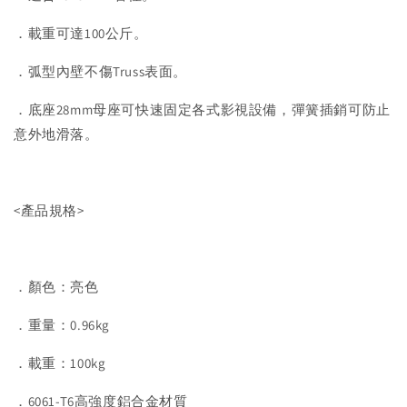
．載重可達100公斤。
．弧型內壁不傷Truss表面。
．底座28mm母座可快速固定各式影視設備，彈簧插銷可防止
意外地滑落。
<產品規格>
．顏色：亮色
．重量：0.96kg
．載重：100kg
．6061-T6高強度鋁合金材質