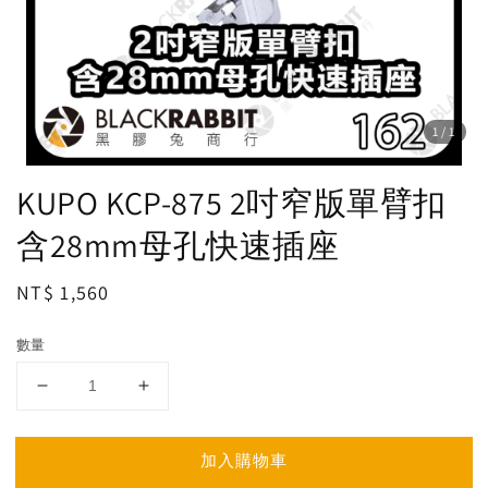
1
/1
KUPO KCP-875 2吋窄版單臂扣
含28mm母孔快速插座
Regular
NT$ 1,560
price
數量
加入購物車