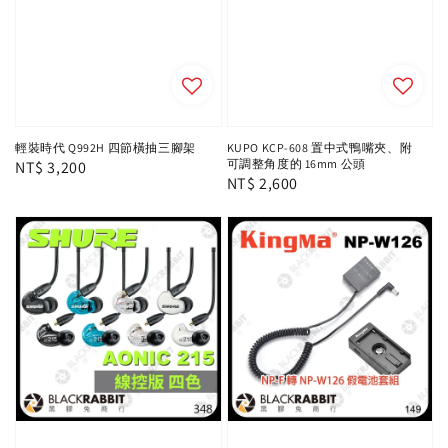
輕裝時代 Q992H 四節橫抽三腳架
KUPO KCP-608 置中式鴨嘴夾、附
可調整角度的 16mm 公頭
Regular
NT$ 3,200
Regular
NT$ 2,600
price
price