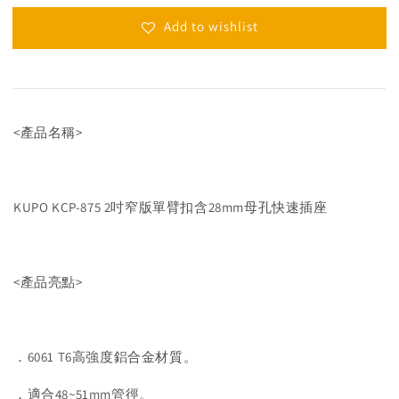
Add to wishlist
<產品名稱>
KUPO KCP-875 2吋窄版單臂扣含28mm母孔快速插座
<產品亮點>
．6061 T6高強度鋁合金材質。
．適合48~51mm管徑。