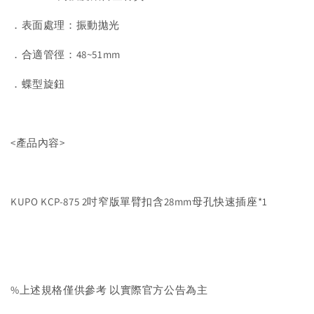
．表面處理：振動拋光
．合適管徑：48~51mm
．蝶型旋鈕
<產品內容>
KUPO KCP-875 2吋窄版單臂扣含28mm母孔快速插座*1
%上述規格僅供參考 以實際官方公告為主