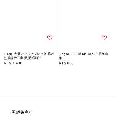
SHURE 舒爾 AONIC 215 線控版 通話
Kingma NP-F 轉 NP-W126 假電池套
監聽隔音耳機 黑/藍/透明/白
組
Regular
NT$ 3,490
Regular
NT$ 800
price
price
黑膠兔商行