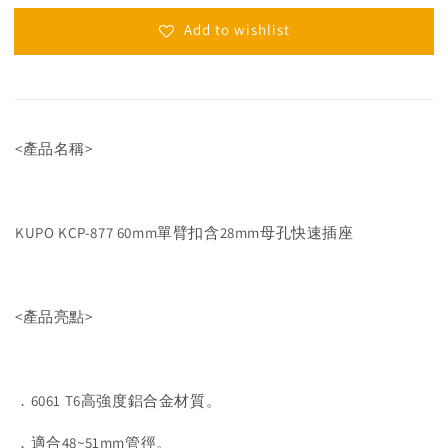
Add to wishlist
<產品名稱>
KUPO KCP-877 60mm單臂扣含28mm母孔快速插座
<產品亮點>
．6061 T6高強度鋁合金材質。
．適合48~51mm管徑。