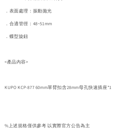
．表面處理：振動拋光
．合適管徑：48~51mm
．蝶型旋鈕
<產品內容>
KUPO KCP-877 60mm單臂扣含28mm母孔快速插座*1
%上述規格僅供參考 以實際官方公告為主