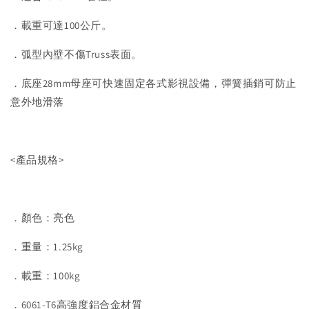
．載重可達100公斤。
．弧型內壁不傷Truss表面。
．底座28mm母座可快速固定各式影視設備，彈簧插銷可防止
意外地滑落
<產品規格>
．顏色：亮色
．重量：1.25kg
．載重：100kg
．6061-T6高強度鋁合金材質