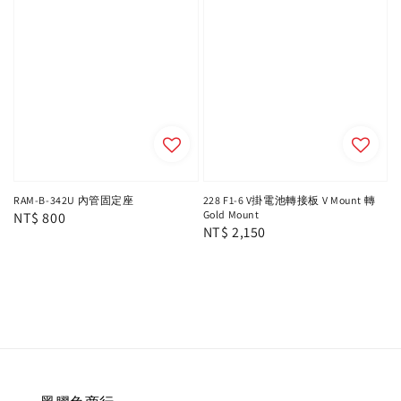
RAM-B-342U 內管固定座
228 F1-6 V掛電池轉接板 V Mount 轉
Gold Mount
Regular
NT$ 800
Regular
NT$ 2,150
price
price