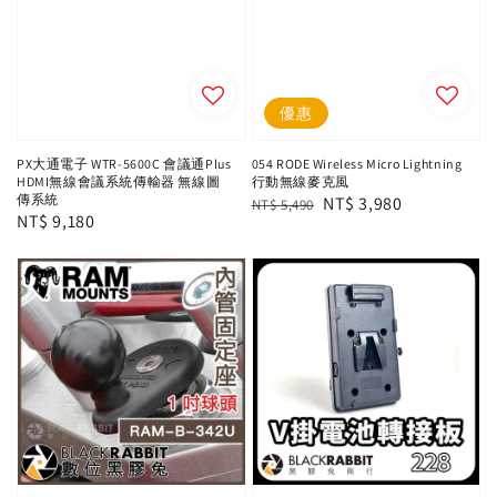
優惠
PX大通電子 WTR-5600C 會議通Plus
054 RODE Wireless Micro Lightning
HDMI無線會議系統傳輸器 無線圖
行動無線麥克風
傳系統
Regular
Sale
NT$ 3,980
NT$ 5,490
Regular
NT$ 9,180
price
price
price