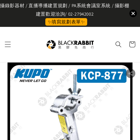
攝錄影器材 / 直播導播建置規劃 / PA系統會議室系統 / 攝影棚
建置歡迎洽詢/ 02-27942002
✨填寫規劃表單✨