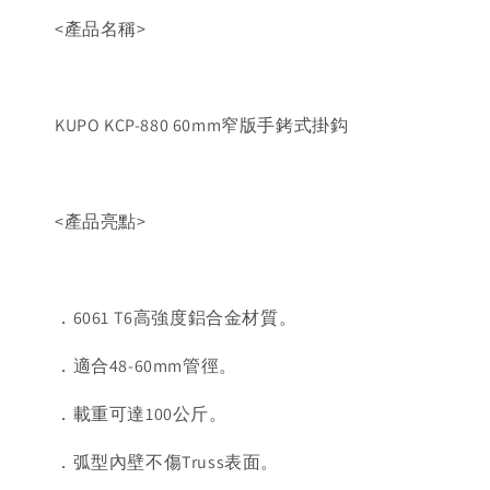
<產品名稱>
KUPO KCP-880 60mm窄版手銬式掛鈎
<產品亮點>
．6061 T6高強度鋁合金材質。
．適合48-60mm管徑。
．載重可達100公斤。
．弧型內壁不傷Truss表面。