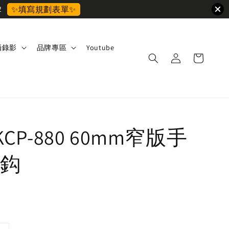
2
✨填寫規劃表單✨
攝錄影
品牌專區
Youtube
 KCP-880 60mm窄版手
鈎