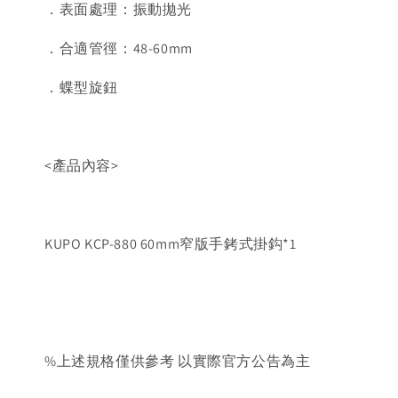
．表面處理：振動拋光
．合適管徑：48-60mm
．蝶型旋鈕
<產品內容>
KUPO KCP-880 60mm窄版手銬式掛鈎*1
%上述規格僅供參考 以實際官方公告為主