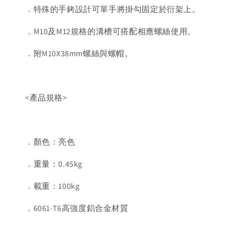
．特殊的手銬設計可單手將掛勾固定於衍架上。
．M10及M12規格的溝槽可搭配相應螺絲使用。
．附M10X38mm螺絲與螺帽。
<產品規格>
．顏色：亮色
．重量：0.45kg
．載重：100kg
．6061-T6高強度鋁合金材質