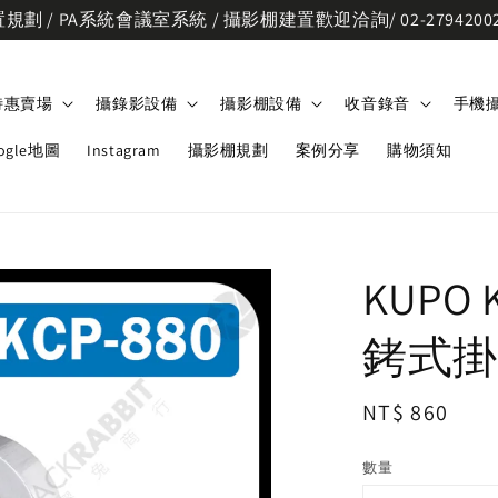
劃 / PA系統會議室系統 / 攝影棚建置歡迎洽詢/ 02-2794200
特惠賣場
攝錄影設備
攝影棚設備
收音錄音
手機
ogle地圖
Instagram
攝影棚規劃
案例分享
購物須知
KUPO
銬式掛
Regular
NT$ 860
price
數量