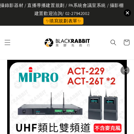
攝錄影器材 / 直播導播建置規劃 / PA系統會議室系統 / 攝影棚
建置歡迎洽詢/ 02-27942002
✨填寫規劃表單✨