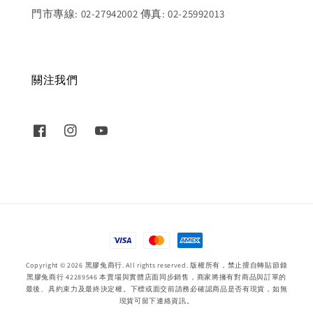
門市專線: 02-27942002 傳真: 02-25992013
關注我們
Copyright © 2026 黑膠兔商行. All rights reserved. 版權所有，禁止擅自轉貼節錄
黑膠兔商行 42289546 本賣場與實體店面同步銷售，商家將擁有對商品與訂單的
最後、具約束力及最終決定權。下標或面交前請務必確認商品是否有現貨，如無
現貨可留下連絡資訊。