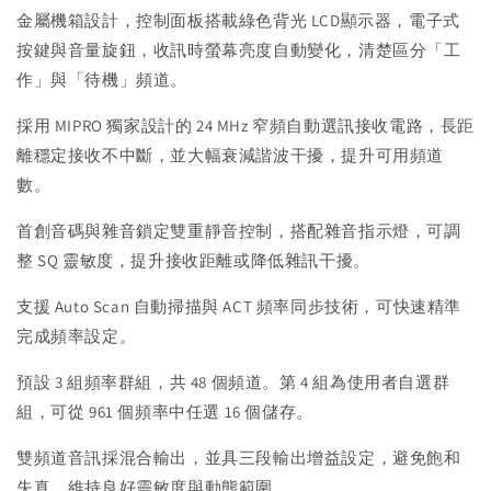
金屬機箱設計，控制面板搭載綠色背光 LCD顯示器，電子式
按鍵與音量旋鈕，收訊時螢幕亮度自動變化，清楚區分「工
作」與「待機」頻道。
採用 MIPRO 獨家設計的 24 MHz 窄頻自動選訊接收電路，長距
離穩定接收不中斷，並大幅衰減諧波干擾，提升可用頻道
數。
首創音碼與雜音鎖定雙重靜音控制，搭配雜音指示燈，可調
整 SQ 靈敏度，提升接收距離或降低雜訊干擾。
支援 Auto Scan 自動掃描與 ACT 頻率同步技術，可快速精準
完成頻率設定。
預設 3 組頻率群組，共 48 個頻道。第 4 組為使用者自選群
組，可從 961 個頻率中任選 16 個儲存。
雙頻道音訊採混合輸出，並具三段輸出增益設定，避免飽和
失真，維持良好靈敏度與動態範圍。