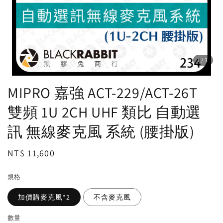
1
/3
MIPRO 嘉強 ACT-229/ACT-26T
雙頻 1U 2CH UHF 類比 自動選
訊 無線麥克風 系統 (腰掛版)
Regular
NT$ 11,600
price
規格
加價購麥克風*2
不含麥克風
數量