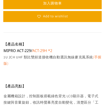
加入購物車
Add to wishlist
【產品名稱】
MIPRO ACT-229/
ACT-29H *2
1U 2CH UHF 類比雙頻道接收機自動選訊無線麥克風系統
(手握
版)
【產品亮點】
金屬機箱設計，控制面板搭載綠色背光 LCD顯示器，電子式
按鍵與音量旋鈕，收訊時螢幕亮度自動變化，清楚區分「工