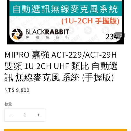
1
/2
MIPRO 嘉強 ACT-229/ACT-29H
雙頻 1U 2CH UHF 類比 自動選
訊 無線麥克風 系統 (手握版)
Regular
NT$ 9,800
price
數量