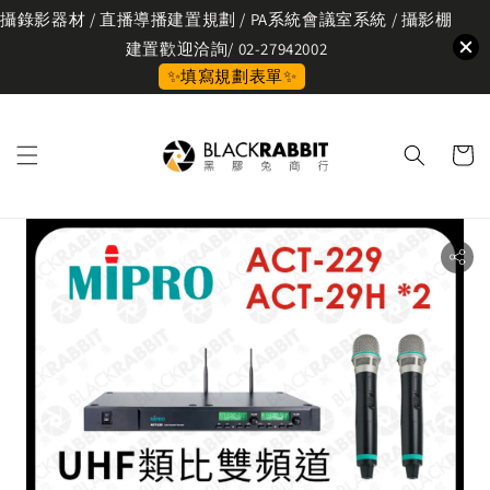
攝錄影器材 / 直播導播建置規劃 / PA系統會議室系統 / 攝影棚
建置歡迎洽詢/ 02-27942002
✨填寫規劃表單✨