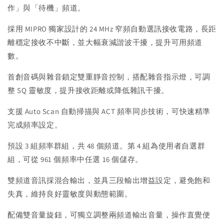
作」與「待機」頻道。
採用 MIPRO 獨家設計的 24 MHz 窄頻自動選訊接收電路，長距
離穩定接收不中斷，並大幅衰減諧波干擾，提升可用頻道
數。
首創音碼與雜音鎖定雙重靜音控制，搭配雜音指示燈，可調
整 SQ 靈敏度，提升接收距離或降低雜訊干擾。
支援 Auto Scan 自動掃描與 ACT 頻率同步技術，可快速精準
完成頻率設定。
預設 3 組頻率群組，共 48 個頻道。第 4 組為使用者自選群
組，可從 961 個頻率中任選 16 個儲存。
雙頻道音訊採混合輸出，並具三段輸出增益設定，避免飽和
失真，維持良好靈敏度與動態範圍。
配備雙音量旋鈕，可獨立調整兩頻道輸出音量，操作直覺便