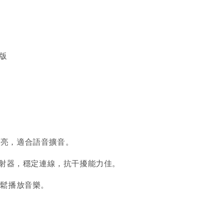
M版
晰響亮，適合語音擴音。
克風發射器，穩定連線，抗干擾能力佳。
輕鬆播放音樂。