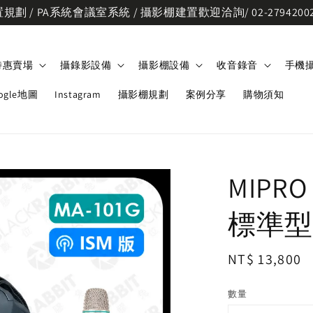
劃 / PA系統會議室系統 / 攝影棚建置歡迎洽詢/ 02-2794200
特惠賣場
攝錄影設備
攝影棚設備
收音錄音
手機
ogle地圖
Instagram
攝影棚規劃
案例分享
購物須知
MIPR
標準型
Regular
NT$ 13,800
price
數量