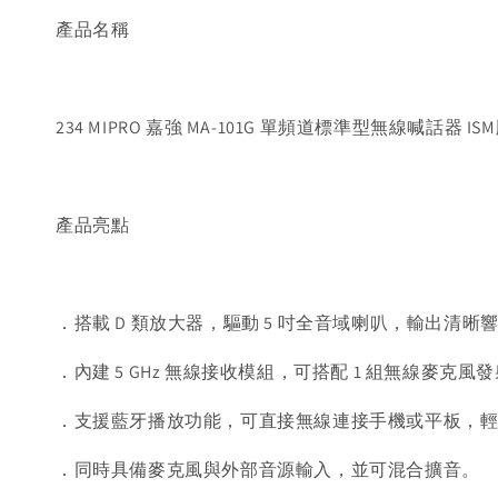
產品名稱
234 MIPRO 嘉強 MA-101G 單頻道標準型無線喊話器 IS
產品亮點
．搭載 D 類放大器，驅動 5 吋全音域喇叭，輸出清
．內建 5 GHz 無線接收模組，可搭配 1 組無線麥
．支援藍牙播放功能，可直接無線連接手機或平板，
．同時具備麥克風與外部音源輸入，並可混合擴音。