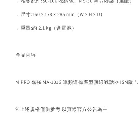
．相關配件:SC-100 收納包、MS-30 喇叭腳架（選配）
．尺寸:160 × 178 × 285 mm（W × H × D）
．重量:約 2.1 kg（含電池）
產品內容
MIPRO 嘉強 MA-101G 單頻道標準型無線喊話器 ISM版 *
%上述規格僅供參考 以實際官方公告為主