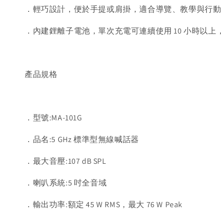
．輕巧設計，便於手提或肩掛，適合導覽、教學與行
．內建鋰離子電池，單次充電可連續使用 10 小時以上，
產品規格
．型號:MA-101G
．品名:5 GHz 標準型無線喊話器
．最大音壓:107 dB SPL
．喇叭系統:5 吋全音域
．輸出功率:額定 45 W RMS，最大 76 W Peak