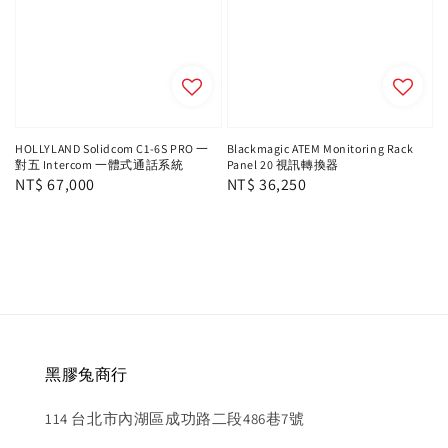
HOLLYLAND Solidcom C1-6S PRO 一
Blackmagic ATEM Monitoring Rack
對五 Intercom 一體式通話系統
Panel 20 視訊轉換器
Regular
NT$ 67,000
Regular
NT$ 36,250
price
price
黑膠兔商行
114 台北市內湖區成功路二段486巷7號