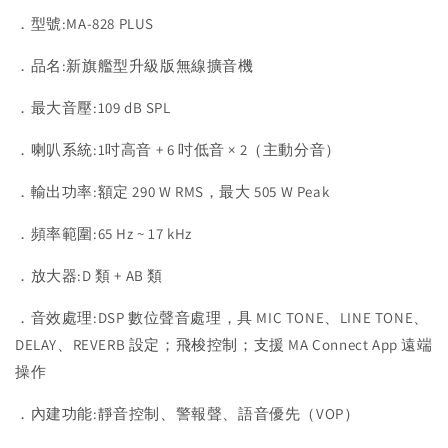
．型號:MA-828 PLUS
．品名:新旗艦型升級版無線擴音機
．最大音壓:109 dB SPL
．喇叭系統:1吋高音 + 6 吋低音 × 2（主動分音）
．輸出功率:額定 290 W RMS，最大 505 W Peak
．頻率範圍:65 Hz ~ 17 kHz
．放大器:D 類 + AB 類
．音效處理:DSP 數位聲音處理，具 MIC TONE、LINE TONE、
DELAY、REVERB 設定；飛梭控制；支援 MA Connect App 遠端
操作
．內建功能:靜音控制、警報聲、語音優先（VOP）