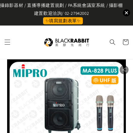
攝錄影器材 / 直播導播建置規劃 / PA系統會議室系統 / 攝影棚
建置歡迎洽詢/ 02-27942002
✨填寫規劃表單✨