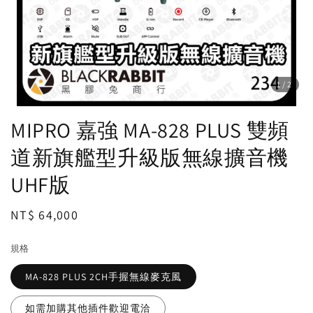
1
/2
MIPRO 嘉強 MA-828 PLUS 雙頻
道新旗艦型升級版無線擴音機
UHF版
Regular
NT$ 64,000
price
規格
MA-828 PLUS 2CH手握無線麥克風
如需加購其他插件歡迎電洽