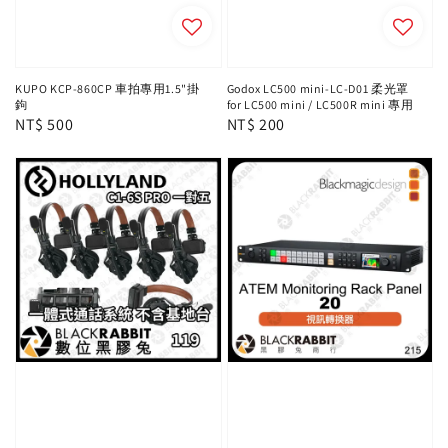
KUPO KCP-860CP 車拍專用1.5"掛
Godox LC500 mini-LC-D01 柔光罩
鉤
for LC500 mini / LC500R mini 專用
Regular
NT$ 500
Regular
NT$ 200
price
price