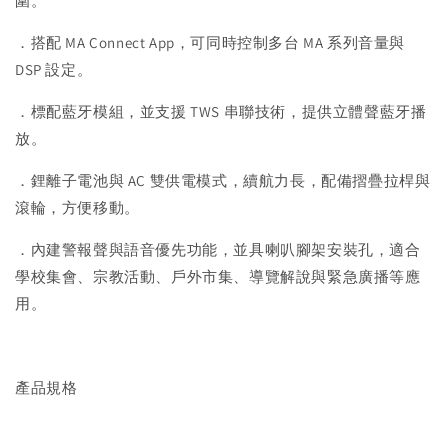
圍。
．搭配 MA Connect App，可同時控制多台 MA 系列音量與
DSP 設定。
．標配藍牙模組，並支援 TWS 串聯技術，提供立體聲藍牙播
放。
．鋰離子電池與 AC 雙供電模式，續航力長，配備摺疊拉桿與
滾輪，方便移動。
．內建警報聲與語音優先功能，並具喇叭腳架安裝孔，適合
學校集會、宗教活動、戶外市集、導覽解說與緊急廣播等應
用。
產品規格