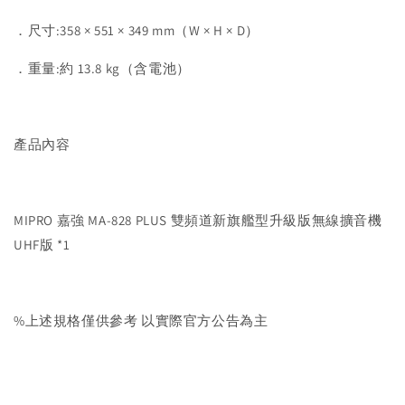
．尺寸:358 × 551 × 349 mm（W × H × D）
．重量:約 13.8 kg（含電池）
產品內容
MIPRO 嘉強 MA-828 PLUS 雙頻道新旗艦型升級版無線擴音機
UHF版 *1
%上述規格僅供參考 以實際官方公告為主