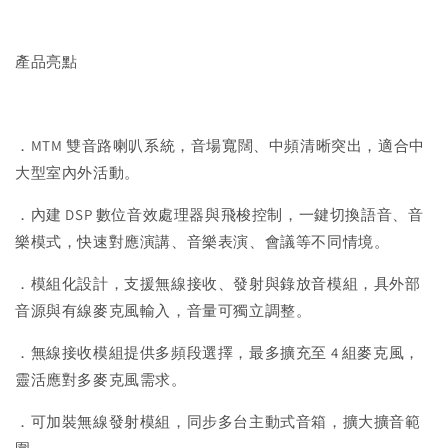
產品亮點
．MTM 雙音路喇叭系統，音場寬闊、中頻清晰突出，適合中
大型室內外活動。
．內建 DSP 數位音效處理器與飛梭控制，一鍵切換語音、音
樂模式，快速對應演講、音樂表演、會議等不同情境。
．模組化設計，支援無線接收、發射與錄放音模組，具外部
音源與有線麥克風輸入，音量可獨立調整。
．無線接收模組提供多頻段選擇，最多擴充至 4 組麥克風，
靈活應對多麥克風需求。
．可加裝無線發射模組，同步多台主動式音箱，擴大擴音範