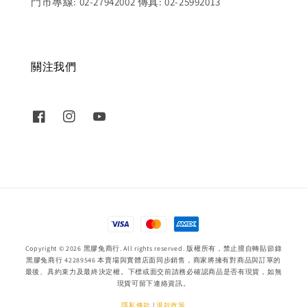
門市專線: 02-27942002 傳真: 02-25992013
關注我們
Copyright © 2026 黑膠兔商行. All rights reserved. 版權所有，禁止擅自轉貼節錄
黑膠兔商行 42289546 本賣場與實體店面同步銷售，商家將擁有對商品與訂單的
最後、具約束力及最終決定權。下標或面交前請務必確認商品是否有現貨，如無
現貨可留下連絡資訊。
隱私條款
|
退款政策