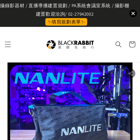
攝錄影器材 / 直播導播建置規劃 / PA系統會議室系統 / 攝影棚
建置歡迎洽詢/ 02-27942002
✨填寫規劃表單✨