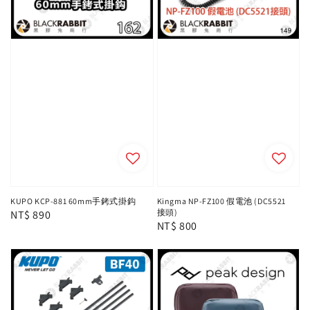
KUPO KCP-881 60mm手銬式掛鈎
Kingma NP-FZ100 假電池 (DC5521
接頭)
Regular
NT$ 890
Regular
NT$ 800
price
price