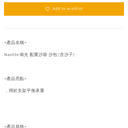
Add to wishlist
<產品名稱>
Nanlite 南光 配重沙袋 沙包 (含沙子)
<產品亮點>
．用於支架平衡承重
<產品規格>