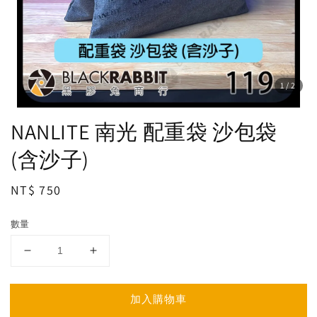
1
/2
NANLITE 南光 配重袋 沙包袋
(含沙子)
Regular
NT$ 750
price
數量
加入購物車