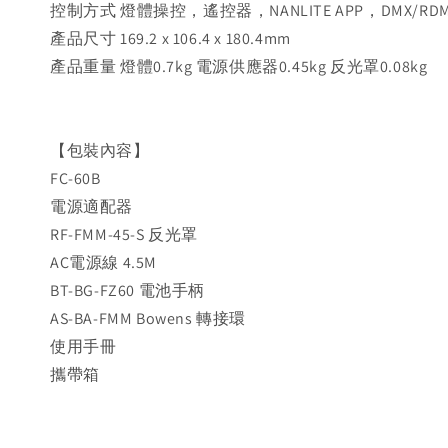
控制方式 燈體操控，遙控器，NANLITE APP，DMX/RD
產品尺寸 169.2 x 106.4 x 180.4mm
產品重量 燈體0.7kg 電源供應器0.45kg 反光罩0.08kg
【包裝內容】
FC-60B
電源適配器
RF-FMM-45-S 反光罩
AC電源線 4.5M
BT-BG-FZ60 電池手柄
AS-BA-FMM Bowens 轉接環
使用手冊
攜帶箱