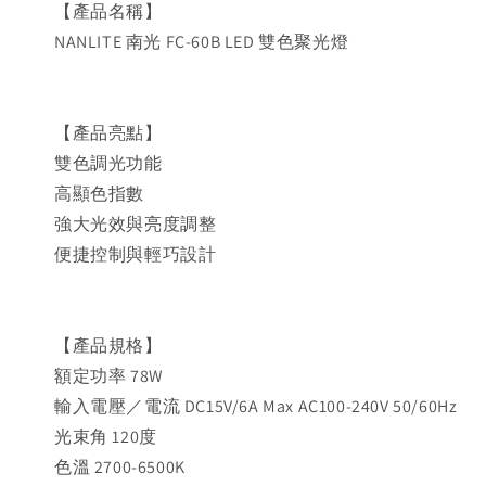
【產品名稱】
NANLITE 南光 FC-60B LED 雙色聚光燈
【產品亮點】
雙色調光功能
高顯色指數
強大光效與亮度調整
便捷控制與輕巧設計
【產品規格】
額定功率 78W
輸入電壓／電流 DC15V/6A Max AC100-240V 50/60Hz
光束角 120度
色溫 2700-6500K