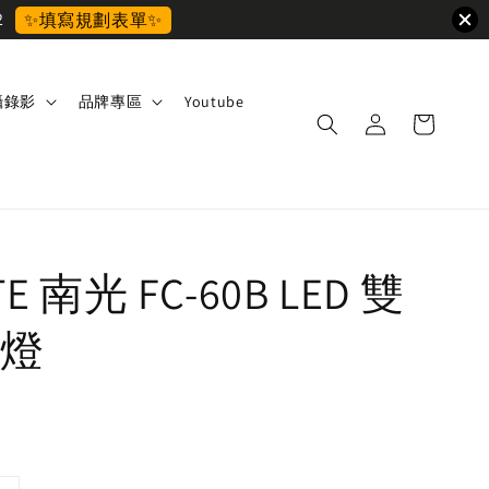
2
✨填寫規劃表單✨
攝錄影
品牌專區
Youtube
TE 南光 FC-60B LED 雙
燈