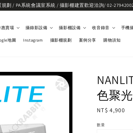
劃 / PA系統會議室系統 / 攝影棚建置歡迎洽詢/ 02-2794200
特惠賣場
攝錄影設備
攝影棚設備
收音錄音
手機
ogle地圖
Instagram
攝影棚規劃
案例分享
購物須知
NANLI
色聚光
Regular
NT$ 4,900
price
數量