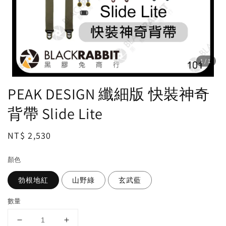
1
/1
PEAK DESIGN 纖細版 快裝神奇
背帶 Slide Lite
Regular
NT$ 2,530
price
顏色
勃根地紅
山野綠
玄武藍
數量