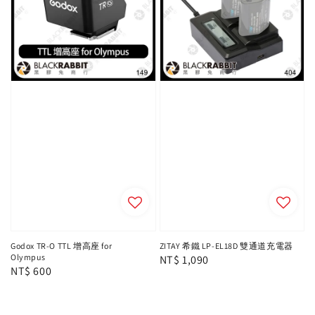
Godox TR-O TTL 增高座 for
ZITAY 希鐵 LP-EL18D 雙通道充電器
Olympus
Regular
NT$ 1,090
Regular
NT$ 600
price
price