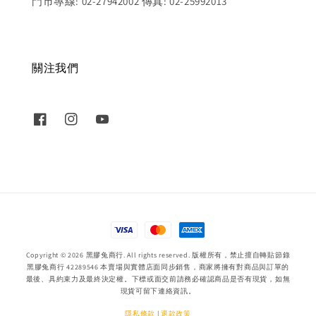
門市專線: 02-27942002 傳真: 02-25992013
關注我們
Copyright © 2026 黑膠兔商行. All rights reserved. 版權所有，禁止擅自轉貼節錄
黑膠兔商行 42289546 本賣場與實體店面同步銷售，商家將擁有對商品與訂單的
最後、具約束力及最終決定權。下標或面交前請務必確認商品是否有現貨，如無
現貨可留下連絡資訊。
隱私條款
|
退款政策