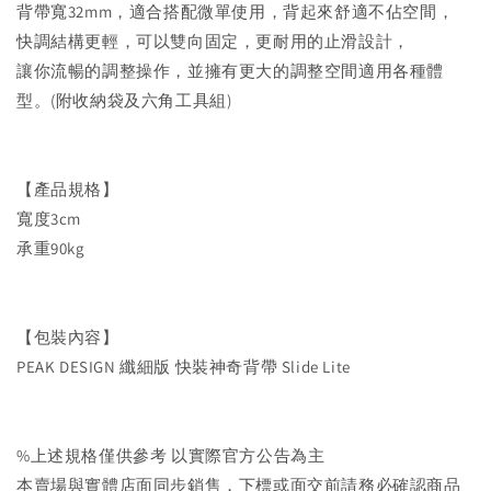
背帶寬32mm，適合搭配微單使用，背起來舒適不佔空間，
快調結構更輕，可以雙向固定，更耐用的止滑設計，
讓你流暢的調整操作，並擁有更大的調整空間適用各種體
型。(附收納袋及六角工具組)
【產品規格】
寬度3cm
承重90kg
【包裝內容】
PEAK DESIGN 纖細版 快裝神奇背帶 Slide Lite
%上述規格僅供參考 以實際官方公告為主
本賣場與實體店面同步銷售，下標或面交前請務必確認商品