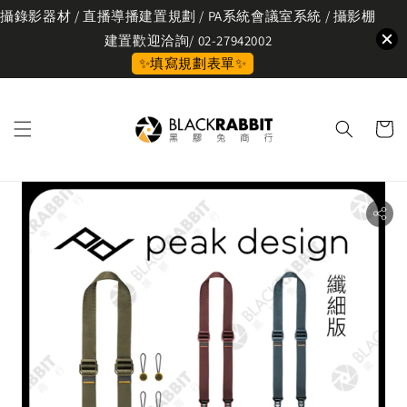
攝錄影器材 / 直播導播建置規劃 / PA系統會議室系統 / 攝影棚
建置歡迎洽詢/ 02-27942002
✨填寫規劃表單✨