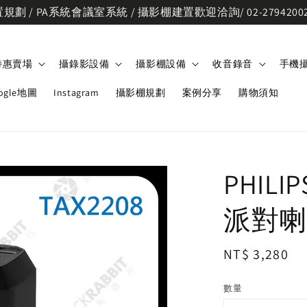
劃 / PA系統會議室系統 / 攝影棚建置歡迎洽詢/ 02-2794200
特惠賣場
攝錄影設備
攝影棚設備
收音錄音
手機
ogle地圖
Instagram
攝影棚規劃
案例分享
購物須知
PHIL
派對喇叭
Regular
NT$ 3,280
price
數量