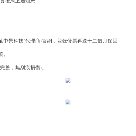
到貨後馬上通知您。
至中景科技(代理商)官網，登錄發票再送十二個月保固
項。
完整，無刮痕損傷)。