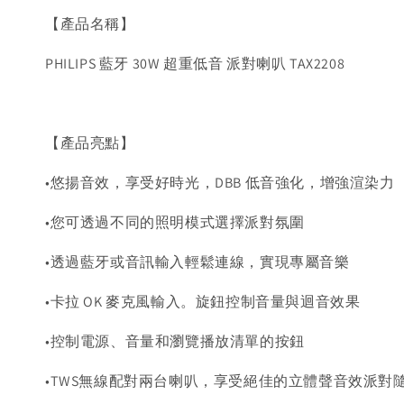
【產品名稱】
PHILIPS 藍牙 30W 超重低⾳ 派對喇叭 TAX2208
【產品亮點】
•悠揚音效，享受好時光，DBB 低音強化，增強渲染力
•您可透過不同的照明模式選擇派對氛圍
•透過藍牙或音訊輸入輕鬆連線，實現專屬音樂
•卡拉 OK 麥克風輸入。旋鈕控制音量與迴音效果
•控制電源、音量和瀏覽播放清單的按鈕
•TWS無線配對兩台喇叭，享受絕佳的立體聲音效派對