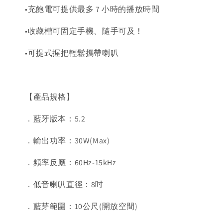
•充飽電可提供最多 7 小時的播放時間
•收藏槽可固定手機、隨手可及！
•可提式握把輕鬆攜帶喇叭
【產品規格】
．藍牙版本：5.2
．輸出功率：30W(Max)
．頻率反應：60Hz-15kHz
．低音喇叭直徑：8吋
．藍芽範圍：10公尺(開放空間)