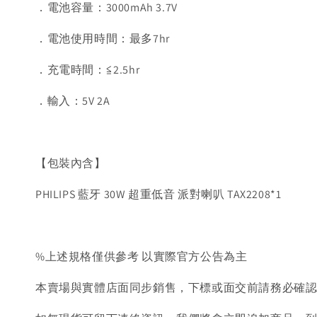
．電池容量：3000mAh 3.7V
．電池使用時間：最多7hr
．充電時間：≦2.5hr
．輸入：5V 2A
【包裝內含】
PHILIPS 藍牙 30W 超重低⾳ 派對喇叭 TAX2208*1
%上述規格僅供參考 以實際官方公告為主
本賣場與實體店面同步銷售，下標或面交前請務必確