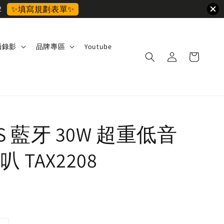
2
✨填寫規劃表單✨
攝錄影
品牌專區
Youtube
IPS 藍牙 30W 超重低⾳
 TAX2208