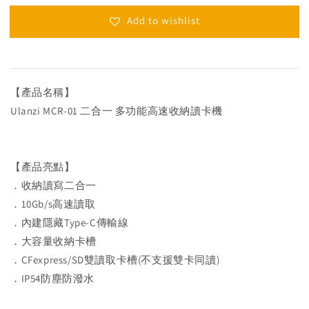
Add to wishlist
【產品名稱】
Ulanzi MCR-01 二合一 多功能高速收納讀卡機
【產品亮點】
．收納讀寫二合一
．10Gb/s高速讀取
．內建隱藏Type-C傳輸線
．大容量收納卡槽
．CFexpress/SD雙讀取卡槽(不支援雙卡同讀)
．IP54防塵防潑水