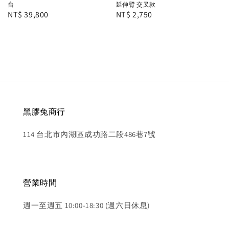
台
延伸臂 交叉款
Regular
NT$ 39,800
Regular
NT$ 2,750
price
price
黑膠兔商行
114 台北市內湖區成功路二段486巷7號
營業時間
週一至週五 10:00-18:30 (週六日休息)