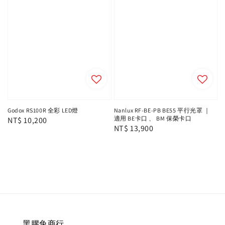
Godox RS100R 全彩 LED燈
Nanlux RF-BE-PB BE55 平行光罩 ｜
適用 BE卡口 、 BM 保榮卡口
Regular
NT$ 10,200
Regular
NT$ 13,900
price
price
黑膠兔商行