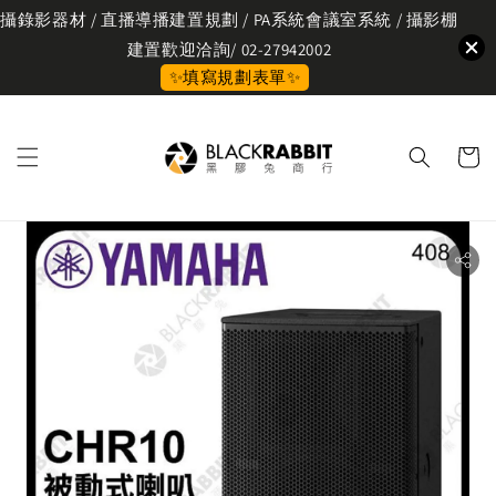
攝錄影器材 / 直播導播建置規劃 / PA系統會議室系統 / 攝影棚
建置歡迎洽詢/ 02-27942002
✨填寫規劃表單✨