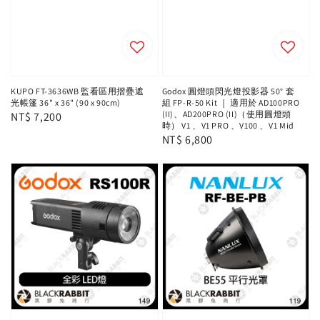
KUPO FT-3636WB 監看區用摺疊遮
Godox 圓燈頭閃光燈投影器 50° 套
光帳篷 36" x 36" (90 x 90cm)
組 FP-R-50 Kit ｜ 適用於 AD100PRO
(II)、AD200PRO (II)（使用圓燈頭
Regular
NT$ 7,200
時） V1 、V1 PRO 、V100 、V1 Mid
price
Regular
NT$ 6,800
price