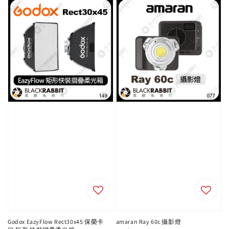
Godox EazyFlow Rect30x45 保榮卡
amaran Ray 60c 攝影燈