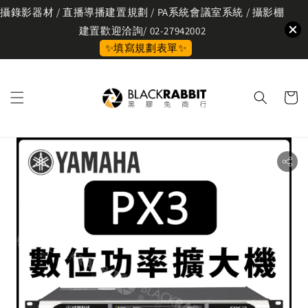
攝錄影器材 / 直播導播建置規劃 / PA系統會議室系統 / 攝影棚
建置歡迎洽詢/ 02-27942002
✨填寫規劃表單✨