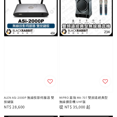
ALEN ASi-2000P 無線投影伺服器 雙
MIPRO 嘉強 MA-707 雙頻道經典型
按鍵版
無線擴音機 UHF版
Regular
NT$ 28,600
Regular
從
NT$ 35,000
起
price
price