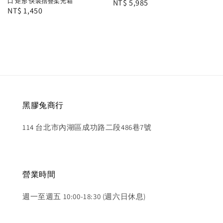
口 矩形 快裝摺疊柔光箱
Regular
NT$ 5,985
Regular
NT$ 1,450
price
price
黑膠兔商行
114 台北市內湖區成功路二段486巷7號
營業時間
週一至週五 10:00-18:30 (週六日休息)