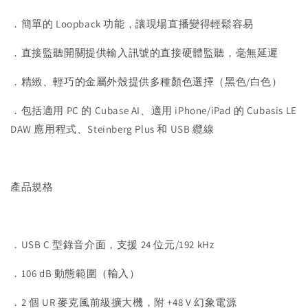
．簡單的 Loopback 功能，讓現場直播變得輕鬆容易
．直接監聽開關提供輸入訊號的直接硬體監聽，毫無延遲
．精緻、輕巧的金屬外殼提供多種顏色選擇（黑色/白色）
．包括適用 PC 的 Cubase AI、適用 iPhone/iPad 的 Cubasis LE
DAW 應用程式、Steinberg Plus 和 USB 纜線
產品規格
．USB C 型錄音介面，支援 24 位元/192 kHz
．106 dB 動態範圍（輸入）
．2 個 UR 麥克風前級擴大機，附 +48 V 幻象電源