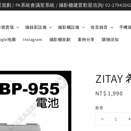
劃 / PA系統會議室系統 / 攝影棚建置歡迎洽詢/ 02-2794200
特惠賣場
攝錄影設備
攝影棚設備
收音錄音
手機
ogle地圖
Instagram
攝影棚規劃
案例分享
購物須知
ZITAY
Regular
NT$ 1,990
price
數量