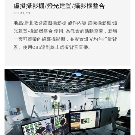
虛擬攝影棚/燈光建置/攝影機整合
SEP 09, 23
地點:新北教會虛擬攝影棚 施作內容:虛擬攝影棚/燈
光建置/攝影機整合 使用: 為教會的活動空間，新增
一套可攜帶的綠幕攝影棚，並配置燈光均勻打量背
景。使用OBS達到線上虛擬背景直播。