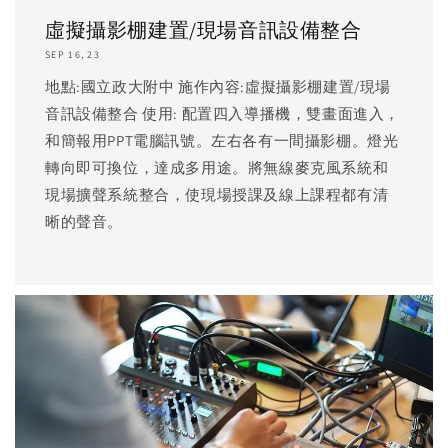
虛擬攝影棚建置/現場音訊設備整合
SEP 16, 23
地點:國立政大附中 施作內容:虛擬攝影棚建置/現場
音訊設備整合 使用: 配置四入導播機，雙畫面進入，
和簡報用PPT電腦訊號。左右各有一間攝影棚。燈光
轉向即可換位，達成多用途。將無線麥克風系統和
現場擴聲系統整合，使現場授課及線上課程都有清
晰的聲音。