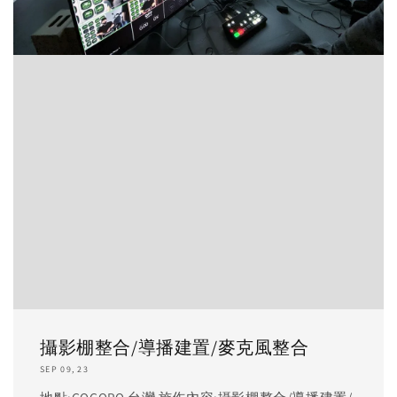
攝影棚整合/導播建置/麥克風整合
SEP 09, 23