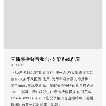
直播導播聲音整合/支架系統配置
SEP 09, 23
地點:惡名昭彰(館長直播棚) 施作內容:直播導播聲音
整合/支架系統配置 使用: 使用帶混音器的導播機，
整合mipro無線麥克風。使館長直播時音量直接透過
FADER微調。攝影鏡頭也由導播機做切換 使用美國
TRIAD-ORBIT C-stand 搭配平板架使直播時可以觀看
粉絲留言並一起討論當下話題。