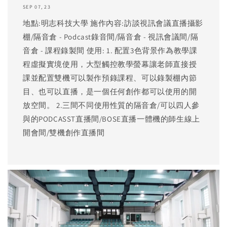
SEP 07, 23
地點:明志科技大學 施作內容:訪談視訊會議直播攝影
棚/隔音倉 - Podcast錄音間/隔音倉 - 視訊會議間/隔
音倉 - 課程錄製間 使用: 1. 配置3色背景作為教學課
程虛擬實境使用，大型觸控教學螢幕讓老師直接授
課並配置雙機可以製作預錄課程、可以錄製棚內節
目、也可以直播，是一個任何創作都可以使用的開
放空間。 2.三間不同使用性質的隔音倉/可以四人參
與的PODCASST直播間/BOSE直播一體機的師生線上
開會間/雙機創作直播間