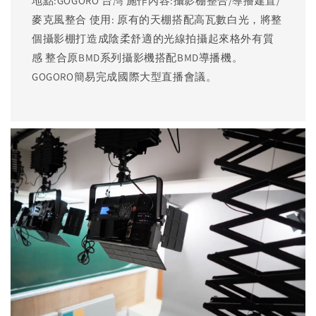
地點:GOGORO 台灣 施作內容:攝影棚整合/導播建置/
麥克風整合 使用: 原有的天棚搭配高瓦數白光，將整
個攝影棚打造成陰柔舒適的光線拍攝起來格外有質
感 整合原BMD系列攝影機搭配BMD導播機。
GOGORO簡易完成國際大型直播會議。