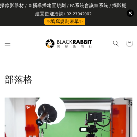
攝錄影器材 / 直播導播建置規劃 / PA系統會議室系統 / 攝影棚
建置歡迎洽詢/ 02-27942002
✨填寫規劃表單✨
部落格