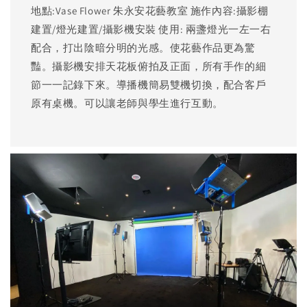
地點:Vase Flower 朱永安花藝教室 施作內容:攝影棚
建置/燈光建置/攝影機安裝 使用: 兩盞燈光一左一右
配合，打出陰暗分明的光感。使花藝作品更為驚
豔。攝影機安排天花板俯拍及正面，所有手作的細
節一一記錄下來。導播機簡易雙機切換，配合客戶
原有桌機。可以讓老師與學生進行互動。