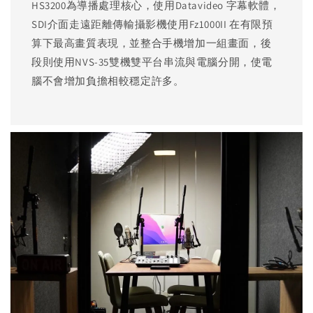
HS3200為導播處理核心，使用Datavideo 字幕軟體，
SDI介面走遠距離傳輸攝影機使用Fz1000II 在有限預
算下最高畫質表現，並整合手機增加一組畫面，後
段則使用NVS-35雙機雙平台串流與電腦分開，使電
腦不會增加負擔相較穩定許多。 ​