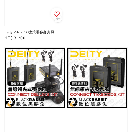
Deity V-Mic D4 槍式電容麥克風
Regular
NT$ 3,200
price