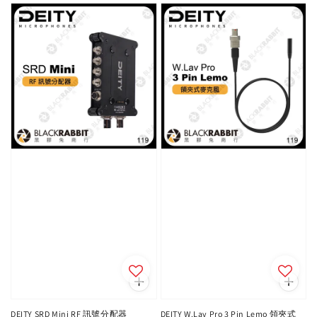
DEITY SRD Mini RF 訊號分配器
DEITY W.Lav Pro 3 Pin Lemo 領夾式