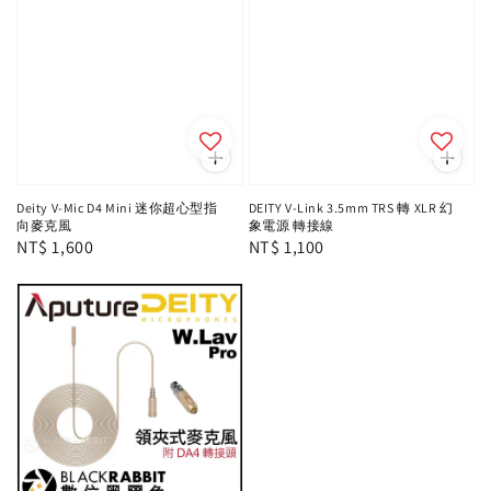
Deity V-Mic D4 Mini 迷你超心型指
DEITY V-Link 3.5mm TRS 轉 XLR 幻
向麥克風
象電源 轉接線
Regular
NT$ 1,600
Regular
NT$ 1,100
price
price