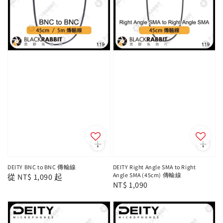
DEITY BNC to BNC 傳輸線
DEITY Right Angle SMA to Right
Angle SMA (45cm) 傳輸線
Regular
從
NT$ 1,090
起
Regular
NT$ 1,090
price
price