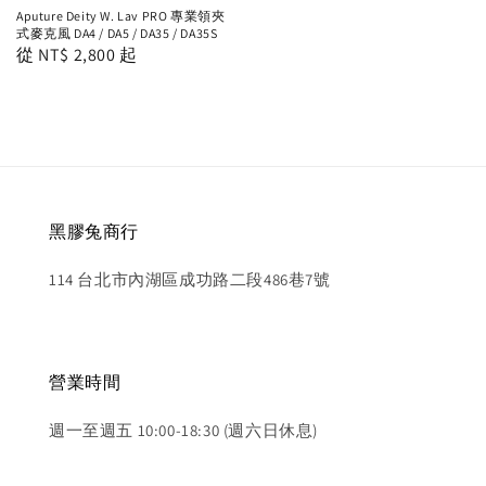
Aputure Deity W. Lav PRO 專業領夾
式麥克風 DA4 / DA5 / DA35 / DA35S
Regular
從
NT$ 2,800
起
price
黑膠兔商行
114 台北市內湖區成功路二段486巷7號
營業時間
週一至週五 10:00-18:30 (週六日休息)