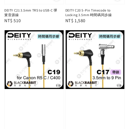
DEITY C21 3.5mm TRS to USB-C 彈
DEITY C20 5-Pin Timecode to
簧音源線
Locking 3.5mm 時間碼同步線
Regular
NT$ 510
Regular
NT$ 1,580
price
price