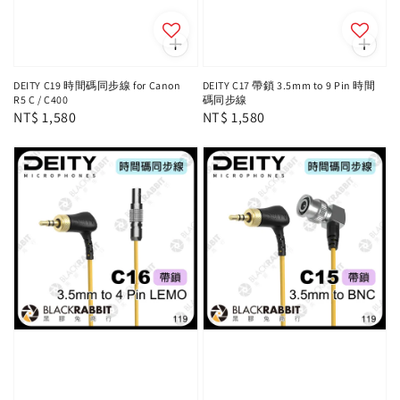
DEITY C19 時間碼同步線 for Canon
DEITY C17 帶鎖 3.5mm to 9 Pin 時間
R5 C / C400
碼同步線
Regular
NT$ 1,580
Regular
NT$ 1,580
price
price