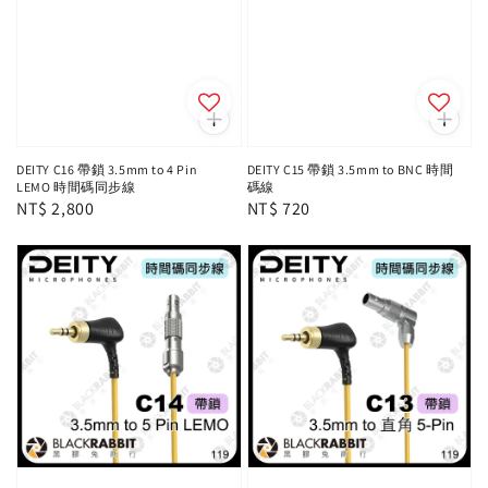
DEITY C16 帶鎖 3.5mm to 4 Pin
DEITY C15 帶鎖 3.5mm to BNC 時間
LEMO 時間碼同步線
碼線
Regular
NT$ 2,800
Regular
NT$ 720
price
price