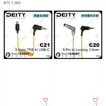
Regular
NT$ 7,300
price