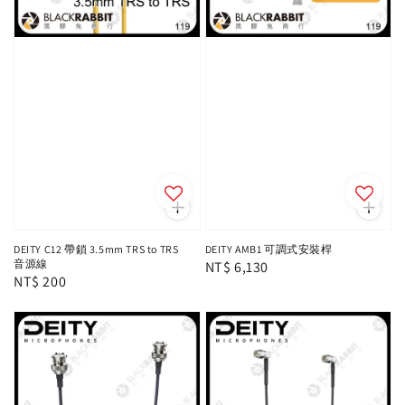
DEITY C12 帶鎖 3.5mm TRS to TRS
DEITY AMB1 可調式安裝桿
音源線
Regular
NT$ 6,130
Regular
NT$ 200
price
price