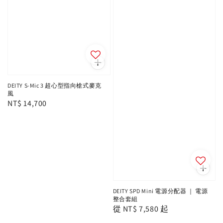
DEITY S-Mic 3 超心型指向槍式麥克
風
Regular
NT$ 14,700
price
DEITY SPD Mini 電源分配器 ｜ 電源
整合套組
Regular
從
NT$ 7,580
起
price