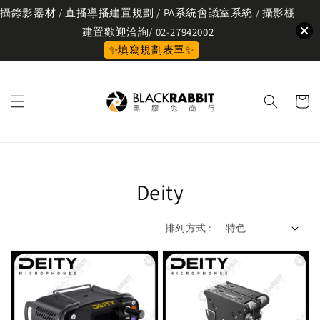
攝錄影器材 / 直播導播建置規劃 / PA系統會議室系統 / 攝影棚
建置歡迎洽詢/ 02-27942002
✨填寫規劃表單✨
Deity
排列方式 :