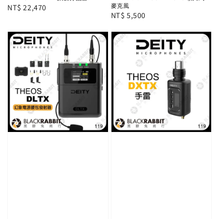
麥克風
Regular
NT$ 22,470
Regular
NT$ 5,500
price
price