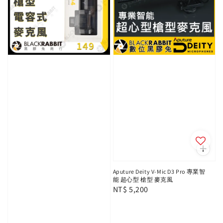
Aputure Deity V-Mic D3 Pro 專業智
能 超心型 槍型 麥克風
Regular
NT$ 5,200
price