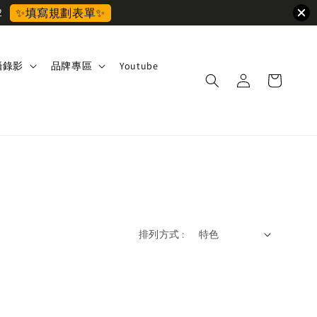
2
✨填寫規劃表單✨
攝錄影
品牌專區
Youtube
排列方式 :