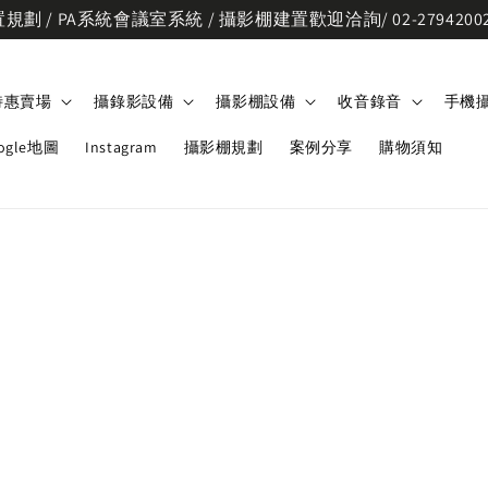
劃 / PA系統會議室系統 / 攝影棚建置歡迎洽詢/ 02-2794200
特惠賣場
攝錄影設備
攝影棚設備
收音錄音
手機
ogle地圖
Instagram
攝影棚規劃
案例分享
購物須知