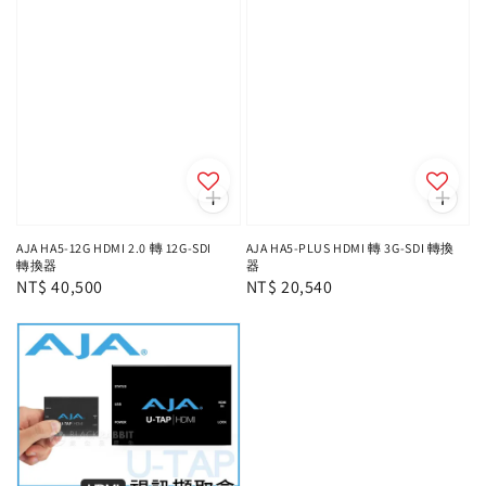
AJA HA5-12G HDMI 2.0 轉 12G-SDI
AJA HA5-PLUS HDMI 轉 3G-SDI 轉換
轉換器
器
Regular
NT$ 40,500
Regular
NT$ 20,540
price
price