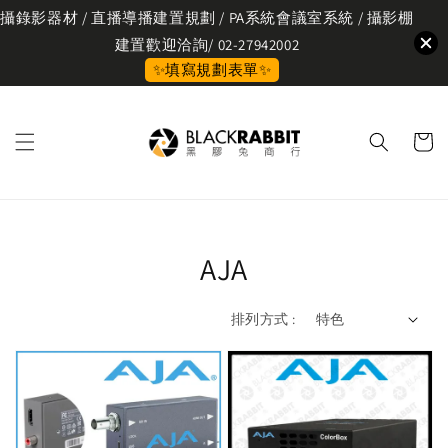
攝錄影器材 / 直播導播建置規劃 / PA系統會議室系統 / 攝影棚
建置歡迎洽詢/ 02-27942002
✨填寫規劃表單✨
AJA
排列方式 :