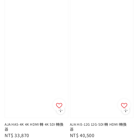
AJA HA5-4K 4K HDMI 轉 4K SDI 轉換
AJA Hi5-12G 12G-SDI 轉 HDMI 轉換
器
器
Regular
NT$ 33,870
Regular
NT$ 40,500