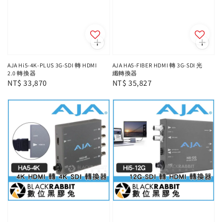
AJA Hi5-4K-PLUS 3G-SDI 轉 HDMI
AJA HA5-FIBER HDMI 轉 3G-SDI 光
2.0 轉換器
纖轉換器
Regular
NT$ 33,870
Regular
NT$ 35,827
price
price