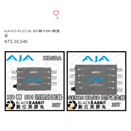
AJA Hi5-PLUS 3G-SDI 轉 HDMI 轉換
器
Regular
NT$ 20,540
price