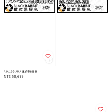
AJA 12G-AMA 迷你轉換器
Regular
NT$ 50,679
price