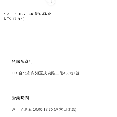
AJA U-TAP HDMI / SDI 視訊擷取盒
Regular
NT$ 17,823
price
黑膠兔商行
114 台北市內湖區成功路二段486巷7號
營業時間
週一至週五 10:00-18:30 (週六日休息)