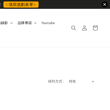
2
✨填寫規劃表單✨
攝錄影
品牌專區
Youtube
排列方式 :