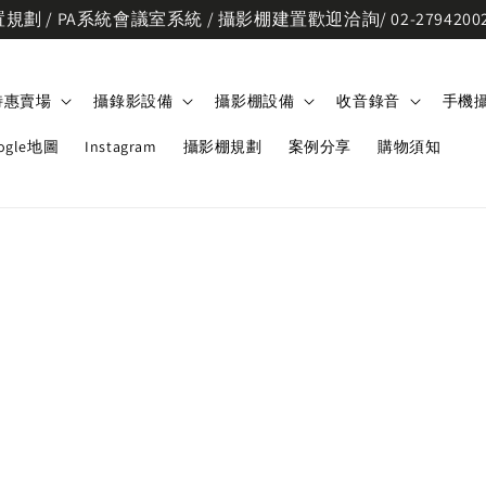
劃 / PA系統會議室系統 / 攝影棚建置歡迎洽詢/ 02-2794200
特惠賣場
攝錄影設備
攝影棚設備
收音錄音
手機
ogle地圖
Instagram
攝影棚規劃
案例分享
購物須知