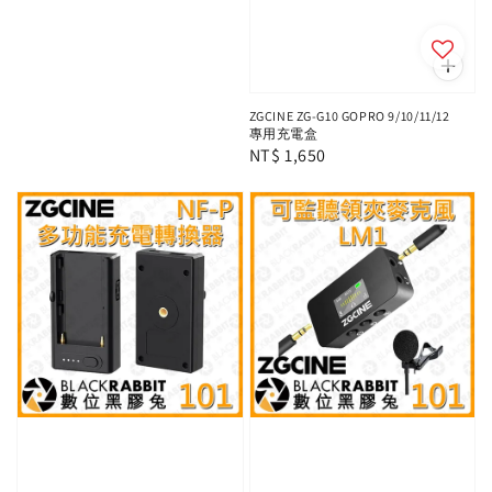
ZGCINE ZG-G10 GOPRO 9/10/11/12
專用充電盒
Regular
NT$ 1,650
price