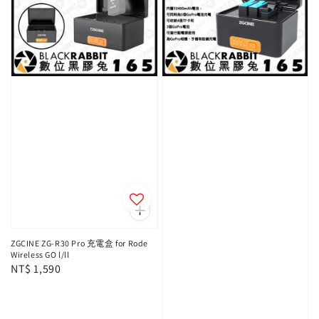
ZGCINE ZG-R30 Pro 充電盒 for Rode
Wireless GO l/ll
Regular
NT$ 1,590
price