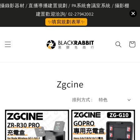
攝錄影器材 / 直播導播建置規劃 / PA系統會議室系統 / 攝影棚
建置歡迎洽詢/ 02-27942002
✨填寫規劃表單✨
Zgcine
排列方式 :