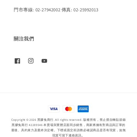
門市專線: 02-27942002 傳真: 02-25992013
關注我們
Copyright © 2026 黑膠兔商行. All rights reserved. 版權所有，禁止擅自轉貼節錄
黑膠兔商行 42289546 本賣場與實體店面同步銷售，商家將擁有對商品與訂單的
最後、具約束力及最終決定權。下標或面交前請務必確認商品是否有現貨，如無
現貨可留下連絡資訊。