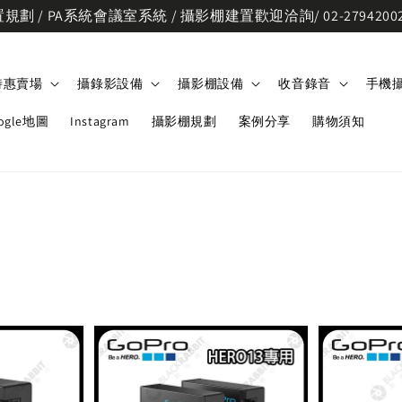
劃 / PA系統會議室系統 / 攝影棚建置歡迎洽詢/ 02-2794200
特惠賣場
攝錄影設備
攝影棚設備
收音錄音
手機
ogle地圖
Instagram
攝影棚規劃
案例分享
購物須知