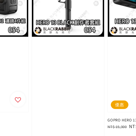
優惠
GOPRO HERO 
Regular
Sa
NT
NT$ 15,300
price
pri