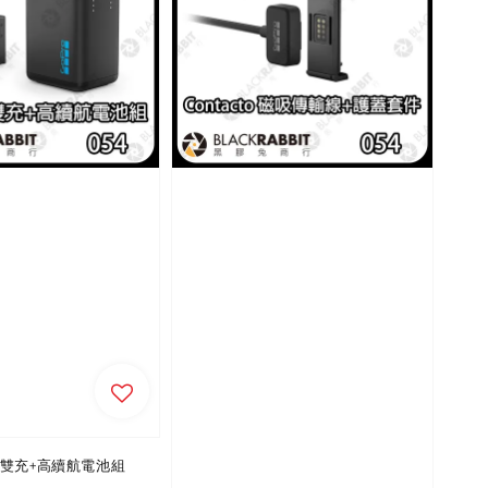
 13 雙充+高續航電池組