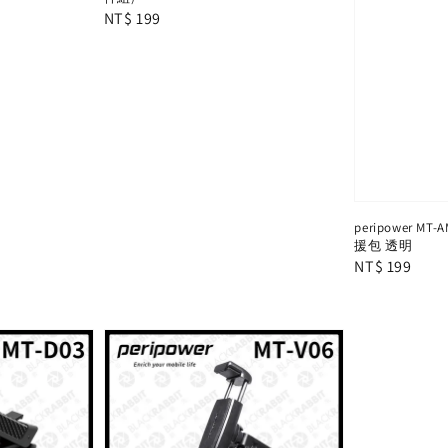
Regular
NT$ 199
price
peripower M
援包 透明
Regular
NT$ 199
price