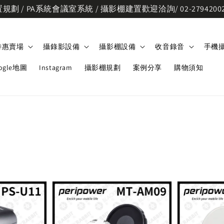
劃 / PA系統會議室系統 / 攝影棚建置歡迎洽詢/ 02-2794200
特惠賣場
攝錄影設備
攝影棚設備
收音錄音
手機
ogle地圖
Instagram
攝影棚規劃
案例分享
購物須知