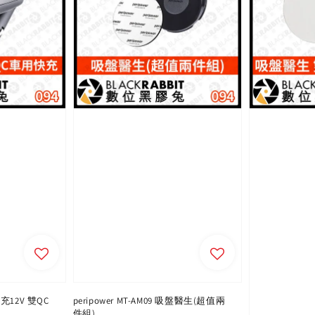
擴充12V 雙QC
peripower MT-AM09 吸盤醫生(超值兩
件組)