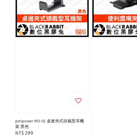
peripower MO-02 桌邊夾式頭戴型耳機
架 黑色
Regular
NT$ 299