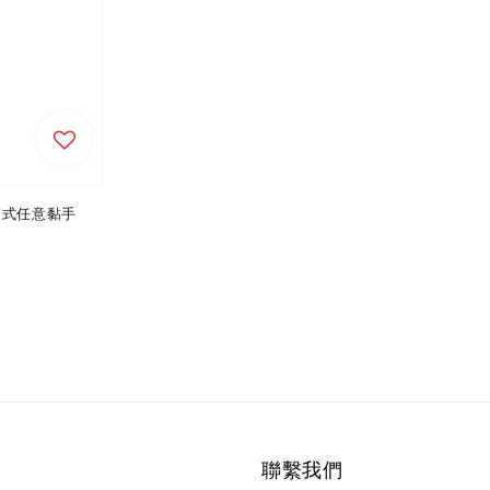
price
 鹰嘴夾式任意黏手
聯繫我們