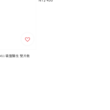
Regular
NT$ 450
price
T-AM11 吸盤醫生 雙片救