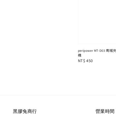
price
peripower MT-D03
機
Regular
NT$ 450
price
黑膠兔商行
營業時間