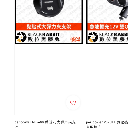
peripower MT-A09 黏貼式大彈力夾支
peripower PS-U11 急速
架
車用快充