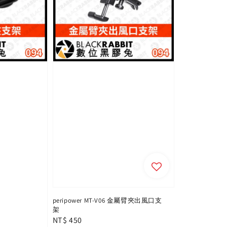
peripower MT-V06 金屬臂夾出風口支
架
Regular
NT$ 450